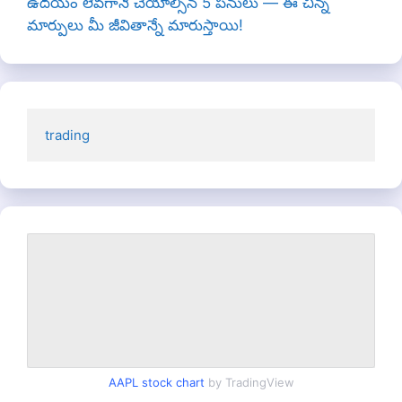
ఉదయం లేవగానే చేయాల్సిన 5 పనులు — ఈ చిన్న
మార్పులు మీ జీవితాన్నే మారుస్తాయి!
trading
AAPL stock chart
by TradingView