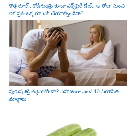
కొత్త రూల్.. కోడిగుడ్లపై కూడా ఎక్స్‌పైరీ డేట్.. ఆ రోజు నుంచి
ఇక ప్రతి ఒక్కరూ చెక్ చేయాల్సిందేనా?
పురుష శక్తి తగ్గిపోతోందా? సహజంగా పెంచే 10 నిరూపిత
మార్గాలు