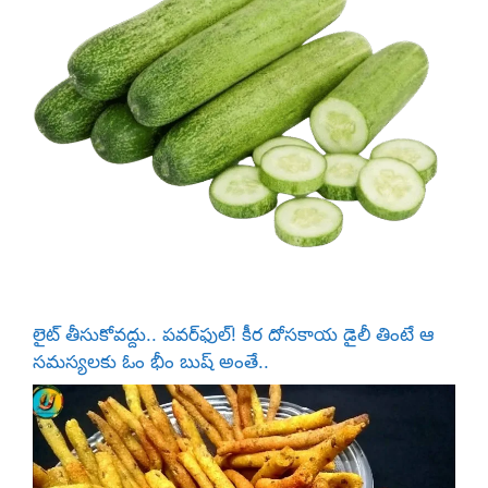
లైట్ తీసుకోవద్దు.. పవర్‌ఫుల్! కీర దోసకాయ డైలీ తింటే ఆ
సమస్యలకు ఓం భీం బుష్ అంతే..