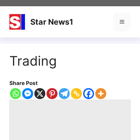
Skip
to
content
Star News1
Menu
Trading
Share Post