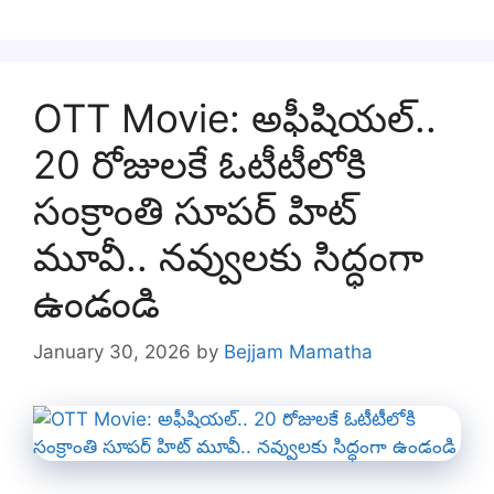
OTT Movie: అఫీషియల్..
20 రోజులకే ఓటీటీలోకి
సంక్రాంతి సూపర్ హిట్
మూవీ.. నవ్వులకు సిద్ధంగా
ఉండండి
January 30, 2026
by
Bejjam Mamatha