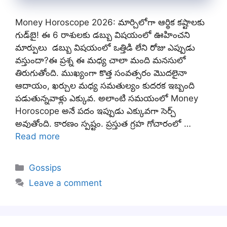
Money Horoscope 2026: మార్చిలోగా ఆర్థిక కష్టాలకు
గుడ్‌బై! ఈ 6 రాశులకు డబ్బు విషయంలో ఊహించని
మార్పులు డబ్బు విషయంలో ఒత్తిడి లేని రోజు ఎప్పుడు
వస్తుందా?ఈ ప్రశ్న ఈ మధ్య చాలా మంది మనసులో
తిరుగుతోంది. ముఖ్యంగా కొత్త సంవత్సరం మొదలైనా
ఆదాయం, ఖర్చుల మధ్య సమతుల్యం కుదరక ఇబ్బంది
పడుతున్నవాళ్లు ఎక్కువ. అలాంటి సమయంలో Money
Horoscope అనే పదం ఇప్పుడు ఎక్కువగా సెర్చ్
అవుతోంది. కారణం స్పష్టం. ప్రస్తుత గ్రహ గోచారంలో …
Read more
Categories
Gossips
Leave a comment