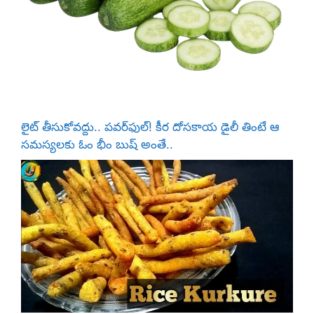
లైట్ తీసుకోవద్దు.. పవర్‌ఫుల్! కీర దోసకాయ డైలీ తింటే ఆ
సమస్యలకు ఓం భీం బుష్ అంతే..