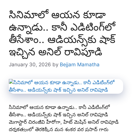
సినిమాలో ఆయన కూడా
ఉన్నాడు.. కానీ ఎడిటింగ్‌లో
తీసేశాం.. ఆడియన్స్‌కు షాక్
ఇచ్చిన అనిల్ రావిపూడి
January 30, 2026
by
Bejjam Mamatha
సినిమాలో ఆయన కూడా ఉన్నాడు.. కానీ ఎడిటింగ్‌లో
తీసేశాం.. ఆడియన్స్‌కు షాక్ ఇచ్చిన అనిల్ రావిపూడి
మెగాస్టార్ చిరంజీవి హీరోగా, హిట్ మెషిన్ అనిల్ రావిపూడి
దర్శకత్వంలో తెరకెక్కిన మన శంకర వర ప్రసాద్ గారు