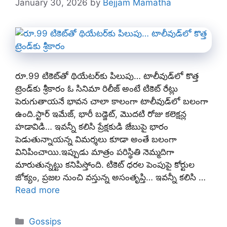
January 30, 2026
by
Bejjam Mamatha
రూ.99 టికెట్‌తో థియేటర్‌కు పిలుపు… టాలీవుడ్‌లో కొత్త
ట్రెండ్‌కు శ్రీకారం ఓ సినిమా రిలీజ్ అంటే టికెట్ రేట్లు
పెరుగుతాయనే భావన చాలా కాలంగా టాలీవుడ్‌లో బలంగా
ఉంది.స్టార్ ఇమేజ్, భారీ బడ్జెట్, మొదటి రోజు కలెక్షన్ల
హడావిడి… ఇవన్నీ కలిసి ప్రేక్షకుడి జేబుపై భారం
పెడుతున్నాయన్న విమర్శలు కూడా అంతే బలంగా
వినిపించాయి.ఇప్పుడు మాత్రం పరిస్థితి నెమ్మదిగా
మారుతున్నట్టు కనిపిస్తోంది. టికెట్ ధరల పెంపుపై కోర్టుల
జోక్యం, ప్రజల నుంచి వస్తున్న అసంతృప్తి… ఇవన్నీ కలిసి …
Read more
Categories
Gossips