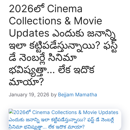
2026లో Cinema
Collections & Movie
Updates ఎందుకు జనాన్ని
ఇలా కట్టిపడేస్తున్నాయి? ఫస్ట్
డే నెంబర్లే సినిమా
భవిష్యత్తా… లేక ఇదొక
మాయా?
January 19, 2026
by
Bejjam Mamatha