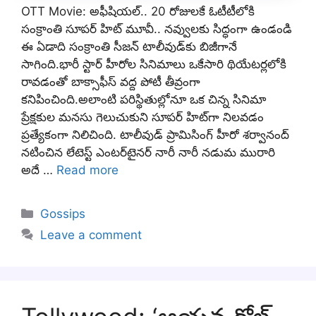
OTT Movie: అఫీషియల్.. 20 రోజులకే ఓటీటీలోకి
సంక్రాంతి సూపర్ హిట్ మూవీ.. నవ్వులకు సిద్ధంగా ఉండండి
ఈ ఏడాది సంక్రాంతి సీజన్ టాలీవుడ్‌కు బిజీగానే
సాగింది.భారీ స్టార్ హీరోల సినిమాలు ఒకేసారి థియేటర్లలోకి
రావడంతో బాక్సాఫీస్ వద్ద పోటీ తీవ్రంగా
కనిపించింది.అలాంటి పరిస్థితుల్లోనూ ఒక చిన్న సినిమా
ప్రేక్షకుల మనసు గెలుచుకుని సూపర్ హిట్‌గా నిలవడం
ప్రత్యేకంగా నిలిచింది. టాలీవుడ్ ప్రామిసింగ్ హీరో శర్వానంద్
నటించిన లేటెస్ట్ ఎంటర్‌టైనర్ నారీ నారీ నడుమ మురారి
అదే …
Read more
Categories
Gossips
Leave a comment