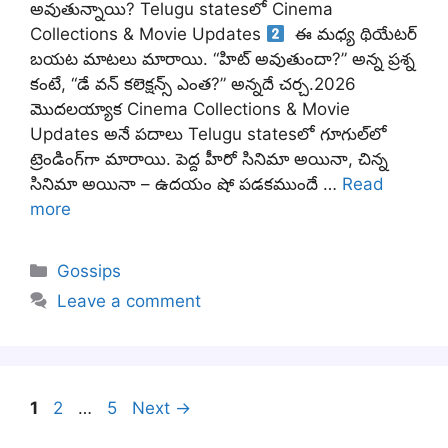
అవుతున్నాయి? Telugu statesలో Cinema
Collections & Movie Updates
ఈ మధ్య థియేటర్
బయట మాటలు మారాయి. “హిట్ అవుతుందా?” అన్న ప్రశ్న
కంటే, “డే వన్ కలెక్షన్స్ ఎంత?” అన్నదే చర్చ.2026
మొదలయ్యాక Cinema Collections & Movie
Updates అనే పదాలు Telugu statesలో గూగుల్‌లో
ట్రెండింగ్‌గా మారాయి. పెద్ద హీరో సినిమా అయినా, చిన్న
సినిమా అయినా – ఉదయం షో పడకముందే …
Read
more
Categories
Gossips
Leave a comment
Page
Page
Page
1
2
…
5
Next
→