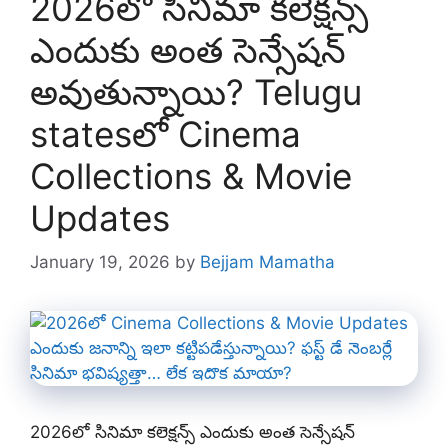
2026లో సినిమా కలెక్షన్స్
ఎందుకు అంత సెన్సేషన్
అవుతున్నాయి? Telugu
statesలో Cinema
Collections & Movie
Updates
January 19, 2026
by
Bejjam Mamatha
2026లో సినిమా కలెక్షన్స్ ఎందుకు అంత సెన్సేషన్