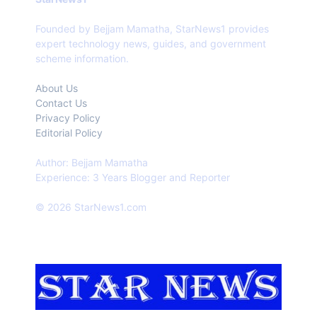
Founded by Bejjam Mamatha, StarNews1 provides
expert technology news, guides, and government
scheme information.
About Us
Contact Us
Privacy Policy
Editorial Policy
Author: Bejjam Mamatha
Experience: 3 Years Blogger and Reporter
© 2026 StarNews1.com