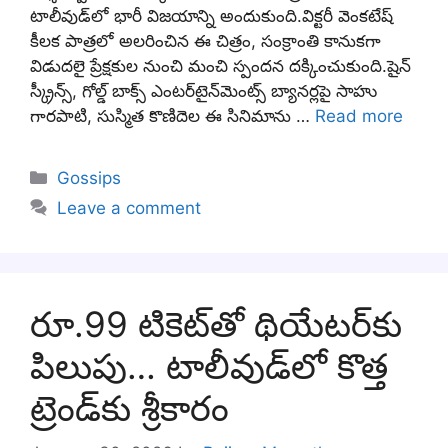
టాలీవుడ్‌లో భారీ విజయాన్ని అందుకుంది.విక్టరీ వెంకటేష్
కీలక పాత్రలో అలరించిన ఈ చిత్రం, సంక్రాంతి కానుకగా
విడుదలై ప్రేక్షకుల నుంచి మంచి స్పందన దక్కించుకుంది.షైన్
స్క్రీన్స్, గోల్డ్ బాక్స్ ఎంటర్‌టైన్‌మెంట్స్ బ్యానర్లపై సాహు
గారపాటి, సుస్మిత కొణిదెల ఈ సినిమాను …
Read more
Categories
Gossips
Leave a comment
రూ.99 టికెట్‌తో థియేటర్‌కు
పిలుపు… టాలీవుడ్‌లో కొత్త
ట్రెండ్‌కు శ్రీకారం