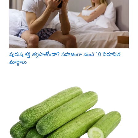
పురుష శక్తి తగ్గిపోతోందా? సహజంగా పెంచే 10 నిరూపిత
మార్గాలు