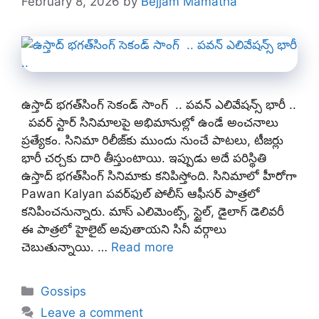
February 8, 2026
by
Bejjam Mamatha
ఉస్తాద్ భగత్‌సింగ్ సెకండ్ సాంగ్ .. పవన్ ఎలివేషన్స్‌ భారీ ..
పవర్ స్టార్ సినిమాలపై అభిమానుల్లో ఉండే అంచనాలు
ప్రత్యేకం. సినిమా రిలీజ్‌కు ముందు నుంచే పాటలు, టీజర్లు
భారీ చర్చకు దారి తీస్తుంటాయి. ఇప్పుడు అదే పరిస్థితి
ఉస్తాద్ భగత్‌సింగ్ సినిమాకు కనిపిస్తోంది. సినిమాలో హీరోగా
Pawan Kalyan పవర్‌ఫుల్ పోలీస్ ఆఫీసర్ పాత్రలో
కనిపించనున్నారు. మాస్ ఎలిమెంట్స్, స్టైల్, డైలాగ్ డెలివరీ
ఈ పాత్రలో హైలైట్ అవుతాయని సినీ వర్గాలు
చెబుతున్నాయి. …
Read more
Categories
Gossips
Leave a comment