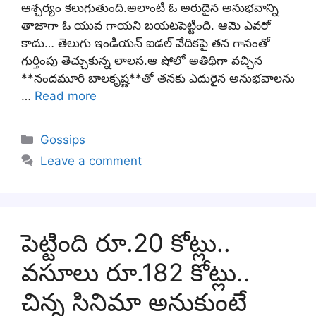
ఆశ్చర్యం కలుగుతుంది.అలాంటి ఓ అరుదైన అనుభవాన్ని
తాజాగా ఓ యువ గాయని బయటపెట్టింది. ఆమె ఎవరో
కాదు… తెలుగు ఇండియన్ ఐడల్ వేదికపై తన గానంతో
గుర్తింపు తెచ్చుకున్న లాలస.ఆ షోలో అతిథిగా వచ్చిన
**నందమూరి బాలకృష్ణ**తో తనకు ఎదురైన అనుభవాలను
…
Read more
Categories
Gossips
Leave a comment
పెట్టింది రూ.20 కోట్లు..
వసూలు రూ.182 కోట్లు..
చిన్న సినిమా అనుకుంటే