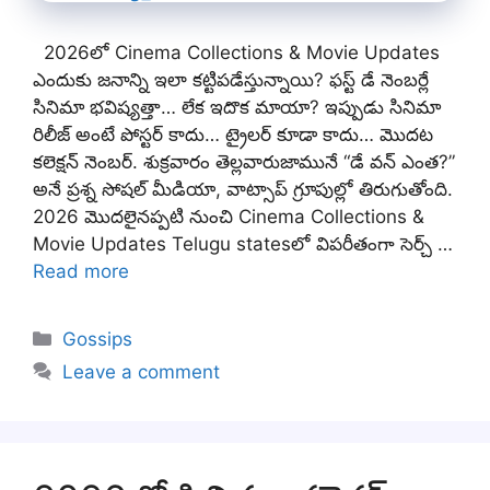
2026లో Cinema Collections & Movie Updates
ఎందుకు జనాన్ని ఇలా కట్టిపడేస్తున్నాయి? ఫస్ట్ డే నెంబర్లే
సినిమా భవిష్యత్తా… లేక ఇదొక మాయా? ఇప్పుడు సినిమా
రిలీజ్ అంటే పోస్టర్ కాదు… ట్రైలర్ కూడా కాదు… మొదట
కలెక్షన్ నెంబర్. శుక్రవారం తెల్లవారుజామునే “డే వన్ ఎంత?”
అనే ప్రశ్న సోషల్ మీడియా, వాట్సాప్ గ్రూపుల్లో తిరుగుతోంది.
2026 మొదలైనప్పటి నుంచి Cinema Collections &
Movie Updates Telugu statesలో విపరీతంగా సెర్చ్ …
Read more
Categories
Gossips
Leave a comment