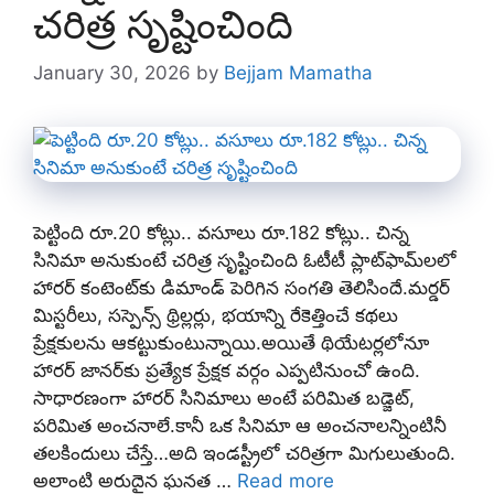
చరిత్ర సృష్టించింది
January 30, 2026
by
Bejjam Mamatha
పెట్టింది రూ.20 కోట్లు.. వసూలు రూ.182 కోట్లు.. చిన్న
సినిమా అనుకుంటే చరిత్ర సృష్టించింది ఓటీటీ ప్లాట్‌ఫామ్‌లలో
హారర్ కంటెంట్‌కు డిమాండ్ పెరిగిన సంగతి తెలిసిందే.మర్డర్
మిస్టరీలు, సస్పెన్స్ థ్రిల్లర్లు, భయాన్ని రేకెత్తించే కథలు
ప్రేక్షకులను ఆకట్టుకుంటున్నాయి.అయితే థియేటర్లలోనూ
హారర్ జానర్‌కు ప్రత్యేక ప్రేక్షక వర్గం ఎప్పటినుంచో ఉంది.
సాధారణంగా హారర్ సినిమాలు అంటే పరిమిత బడ్జెట్,
పరిమిత అంచనాలే.కానీ ఒక సినిమా ఆ అంచనాలన్నింటినీ
తలకిందులు చేస్తే…అది ఇండస్ట్రీలో చరిత్రగా మిగులుతుంది.
అలాంటి అరుదైన ఘనత …
Read more