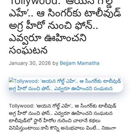
Tollywood: ‘ఆయన గోల్డ్
ఎహే’.. ఆ సింగర్‌కు టాలీవుడ్
అగ్ర హీరో నుంచి ఫోన్..
ఎవ్వరూ ఊహించని
సంఘటన
January 30, 2026
by
Bejjam Mamatha
Tollywood: ‘ఆయన గోల్డ్ ఎహే’.. ఆ సింగర్‌కు టాలీవుడ్
అగ్ర హీరో నుంచి ఫోన్.. ఎవ్వరూ ఊహించని సంఘటన
టాలీవుడ్‌లో స్టార్ హీరోల గురించి చాలానే కథలు
వినిపిస్తుంటాయి.కానీ కొన్ని అనుభవాలు వింటే… నిజంగా