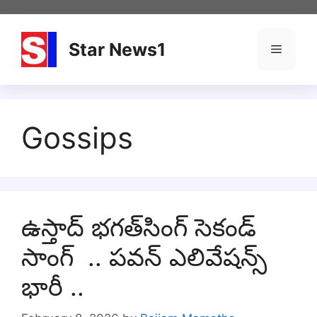
Skip
to
content
Star News1
Menu
Gossips
ఉస్తాద్ భగత్‌సింగ్ సెకండ్
సాంగ్ .. పవన్ ఎలివేషన్స్‌
భారీ ..