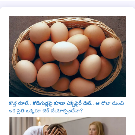
కొత్త రూల్.. కోడిగుడ్లపై కూడా ఎక్స్‌పైరీ డేట్.. ఆ రోజు నుంచి
ఇక ప్రతి ఒక్కరూ చెక్ చేయాల్సిందేనా?