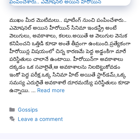
ముఖం మీద మొటిమలు.. షూటింగ్ నుంచి పంపించేశారు..
ఎమోషనల్ అయిన హీరోయిన్ సినిమా ఇండస్ట్రీ అంటే
వెలుగులు, అవకాశాలు, కలలు.అయితే ఆ వెలుగుల వెనుక
కనిపించని ఒత్తిడి కూడా అంతే తీవ్రంగా ఉంటుంది.ప్రత్యేకంగా
హీరోయిన్ల విషయంలో చిన్న కారణమే పెద్ద అడ్డంకిగా మారే
పరిస్థితులు చాలానే ఉంటాయి. హీరోయిన్‌గా అవకాశాలు
దక్కడం ఒక సవాలైతే,ఆ అవకాశాలను నిలబెట్టుకోవడం
ఇంకో పెద్ద పరీక్ష.ఒక్క సినిమా హిట్ అయితే స్టార్‌డమ్,ఒక్క
సమస్య ఎదురైతే అవకాశాలే దూరమయ్యే పరిస్థితులు కూడా
ఉన్నాయి. …
Read more
Categories
Gossips
Leave a comment