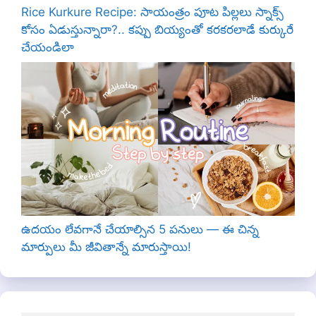
Rice Kurkure Recipe: సాయంత్రం పూట పిల్లలు స్నాక్స్
కోసం ఏడుస్తున్నారా?.. కప్పు బియ్యంతో కరకరలాడే కుర్కురే
చేయండిలా
ఉదయం లేవగానే చేయాల్సిన 5 పనులు — ఈ చిన్న
మార్పులు మీ జీవితాన్నే మారుస్తాయి!