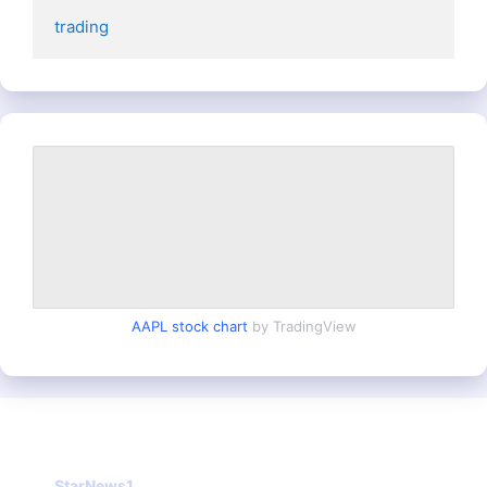
trading
AAPL stock chart
by TradingView
StarNews1