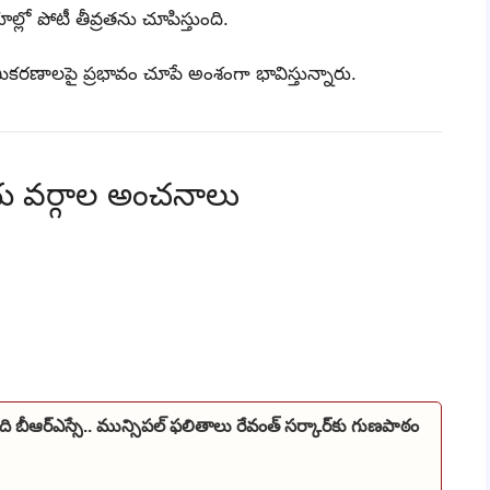
లో పోటీ తీవ్రతను చూపిస్తుంది.
ణాలపై ప్రభావం చూపే అంశంగా భావిస్తున్నారు.
య వర్గాల అంచనాలు
ించేది బీఆర్‌ఎస్సే.. మున్సిపల్ ఫలితాలు రేవంత్‌ సర్కార్‌కు గుణపాఠం