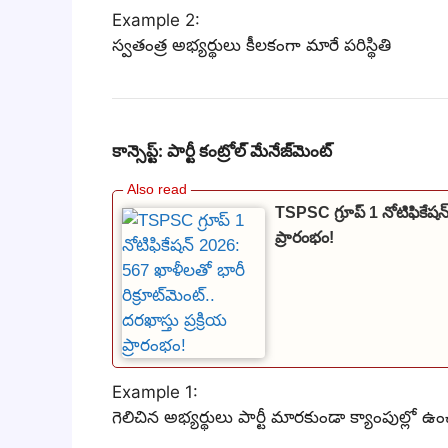
Example 2:
స్వతంత్ర అభ్యర్థులు కీలకంగా మారే పరిస్థితి
కాన్సెప్ట్: పార్టీ కంట్రోల్ మేనేజ్‌మెంట్
TSPSC గ్రూప్ 1 నోటిఫికేషన్ 
ప్రారంభం!
Example 1:
గెలిచిన అభ్యర్థులు పార్టీ మారకుండా క్యాంపుల్లో 