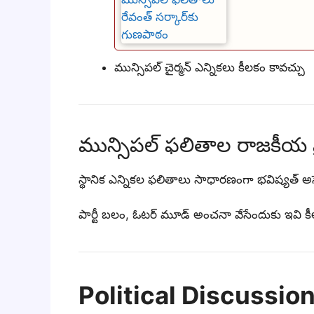
మున్సిపల్ చైర్మన్ ఎన్నికలు కీలకం కావచ్చు
మున్సిపల్ ఫలితాల రాజకీయ ప
స్థానిక ఎన్నికల ఫలితాలు సాధారణంగా భవిష్యత్ అసె
పార్టీ బలం, ఓటర్ మూడ్ అంచనా వేసేందుకు ఇవ
Political Discussio