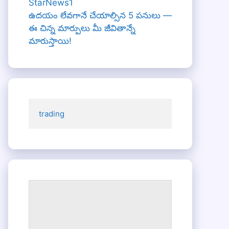
ఉదయం లేవగానే చేయాల్సిన 5 పనులు —
ఈ చిన్న మార్పులు మీ జీవితాన్నే
మారుస్తాయి!
trading