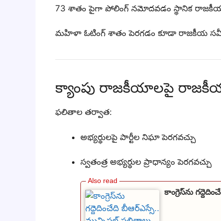
73 శాతం పైగా పోలింగ్ నమోదవడం స్థానిక రాజకీయాల్
మహిళా ఓటింగ్ శాతం పెరగడం కూడా రాజకీయ సమీకర
క్యాంపు రాజకీయాలపై రాజకీ
ఫలితాల తర్వాత:
అభ్యర్థులపై పార్టీల నిఘా పెరగవచ్చు
స్వతంత్ర అభ్యర్థుల ప్రాధాన్యం పెరగవచ్చు
కాంగ్రెస్‌ను గద్దెద