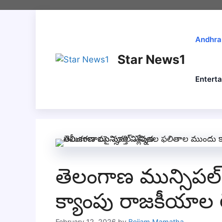
Skip
to
content
Andhra
Star News1
Entert
తెలంగాణ మున్సిపల
క్యాంపు రాజకీయాల ల
February 12, 2026
by
Bejjam Mamatha