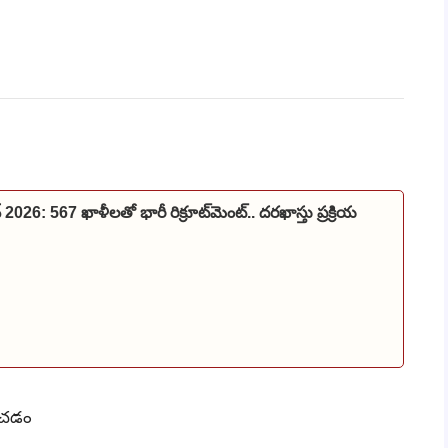
2026: 567 ఖాళీలతో భారీ రిక్రూట్‌మెంట్.. దరఖాస్తు ప్రక్రియ
ఉంచడం