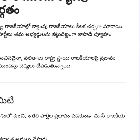
్గతం
్ర రాజకీయాల్లో క్యాంపు రాజకీయాలు కీలక చర్చగా మారాయి.
ార్టీలు తమ అభ్యర్థులను కట్టుదిట్టంగా కాపాడే వ్యూహం
ించినవైనా, ఫలితాలు రాష్ట్ర స్థాయి రాజకీయాలపై ప్రభావం
 ముందస్తు చర్యలు చేపడుతున్నాయి.
మిటి
ప్రదేశంలో ఉంచి, ఇతర పార్టీల ప్రభావం పడకుండా చూసే రాజకీయ
ర్వాత అమలు చేస్తారు.