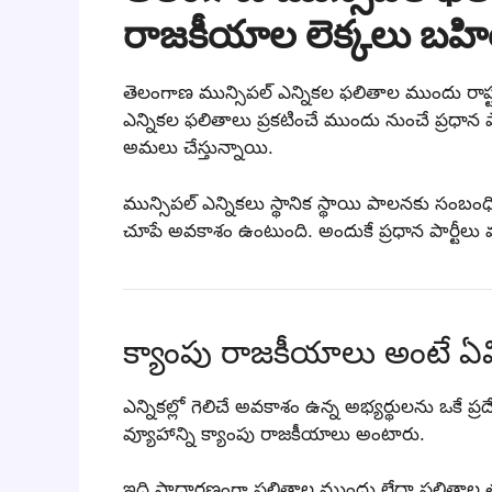
రాజకీయాల లెక్కలు బహిర
తెలంగాణ మున్సిపల్ ఎన్నికల ఫలితాల ముందు రాష్ట
ఎన్నికల ఫలితాలు ప్రకటించే ముందు నుంచే ప్రధాన ప
అమలు చేస్తున్నాయి.
మున్సిపల్ ఎన్నికలు స్థానిక స్థాయి పాలనకు సంబంధ
చూపే అవకాశం ఉంటుంది. అందుకే ప్రధాన పార్టీలు
క్యాంపు రాజకీయాలు అంటే ఏ
ఎన్నికల్లో గెలిచే అవకాశం ఉన్న అభ్యర్థులను ఒకే 
వ్యూహాన్ని క్యాంపు రాజకీయాలు అంటారు.
ఇది సాధారణంగా ఫలితాల ముందు లేదా ఫలితాల త