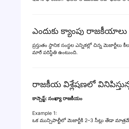
ఎందుకు క్యాంపు రాజకీయాలు 
ప్రస్తుతం స్థానిక సంస్థల ఎన్నికల్లో చిన్న మెజార్ట
మారే పరిస్థితి ఉంటుంది.
రాజకీయ విశ్లేషణలో వినిపిస్తు
కాన్సెప్ట్: సంఖ్యా రాజకీయం
Example 1:
ఒక మున్సిపాల్టీలో మెజార్టీకి 2–3 సీట్లు తేడా మాత్రమ