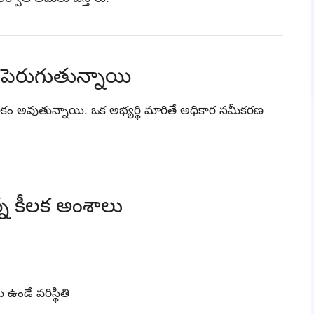
పెరుగుతున్నాయి
ీలు కీలకం అవుతున్నాయి. ఒక అభ్యర్థి మారితే అధికార సమీకరణ
న్న కీలక అంశాలు
ే ఉండే పరిస్థితి