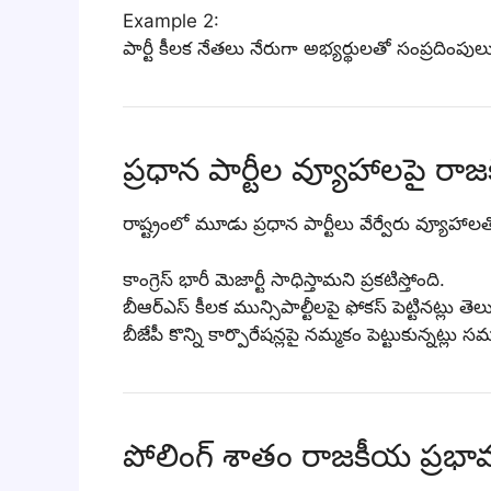
Example 2:
పార్టీ కీలక నేతలు నేరుగా అభ్యర్థులతో సంప్రదింప
ప్రధాన పార్టీల వ్యూహాలపై రా
రాష్ట్రంలో మూడు ప్రధాన పార్టీలు వేర్వేరు వ్యూహాలత
కాంగ్రెస్ భారీ మెజార్టీ సాధిస్తామని ప్రకటిస్తోంది.
బీఆర్ఎస్ కీలక మున్సిపాల్టీలపై ఫోకస్ పెట్టినట్లు తెలు
బీజేపీ కొన్ని కార్పొరేషన్లపై నమ్మకం పెట్టుకున్నట్లు
పోలింగ్ శాతం రాజకీయ ప్రభా