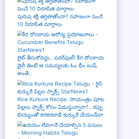
పురుష శక్తి తగ్గిపోతోందా? సహజంగా పెంచే
10 నిరూపిత మార్గాలు
లైట్ తీసుకోవద్దు.. పవర్‌ఫుల్! కీర దోసకాయ
డైలీ తింటే ఆ సమస్యలకు ఓం భీం బుష్
అంతే..
Rice Kurkure Recipe: సాయంత్రం పూట
పిల్లలు స్నాక్స్ కోసం ఏడుస్తున్నారా?.. కప్పు
బియ్యంతో కరకరలాడే కుర్కురే చేయండిలా