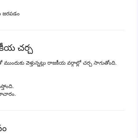
ులు జరపడం
జకీయ చర్చ
ో ముందుకు వెళ్తున్నట్లు రాజకీయ వర్గాల్లో చర్చ సాగుతోంది.
స్తోంది.
 సమాచారం.
వం