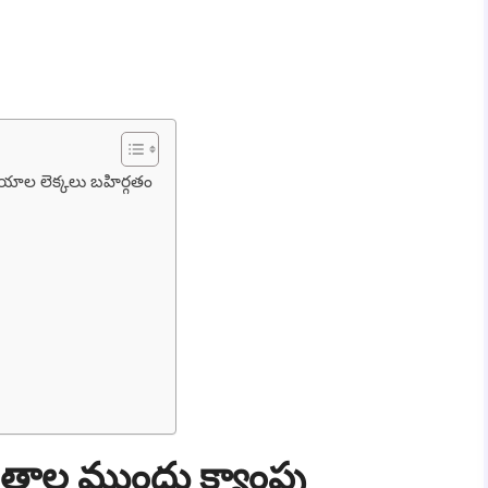
యాల లెక్కలు బహిర్గతం
ితాల ముందు క్యాంపు