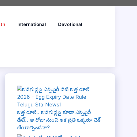
lth
International
Devotional
కొత్త రూల్.. కోడిగుడ్లపై కూడా ఎక్స్‌పైరీ
డేట్.. ఆ రోజు నుంచి ఇక ప్రతి ఒక్కరూ చెక్
చేయాల్సిందేనా?