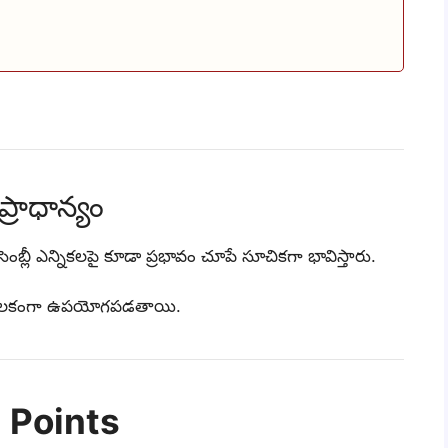
్రాధాన్యం
ంబ్లీ ఎన్నికలపై కూడా ప్రభావం చూపే సూచికగా భావిస్తారు.
ి కీలకంగా ఉపయోగపడతాయి.
n Points