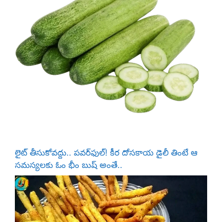
కు
లైట్ తీసుకోవద్దు.. పవర్‌ఫుల్! కీర దోసకాయ డైలీ తింటే ఆ
సమస్యలకు ఓం భీం బుష్ అంతే..