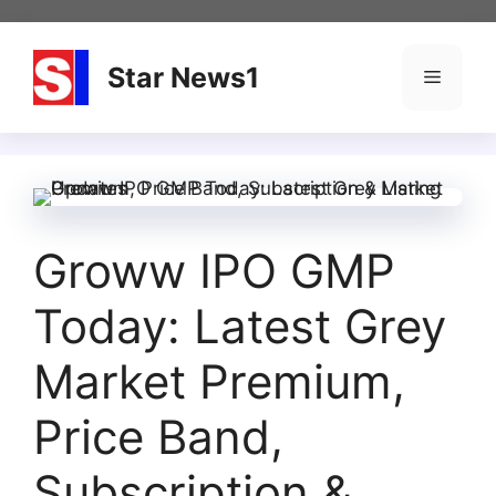
Skip
to
content
Star News1
Menu
Groww IPO GMP
Today: Latest Grey
Market Premium,
Price Band,
Subscription &