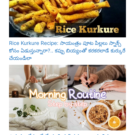
Rice Kurkure Recipe: సాయంత్రం పూట పిల్లలు స్నాక్స్
కోసం ఏడుస్తున్నారా?.. కప్పు బియ్యంతో కరకరలాడే కుర్కురే
చేయండిలా