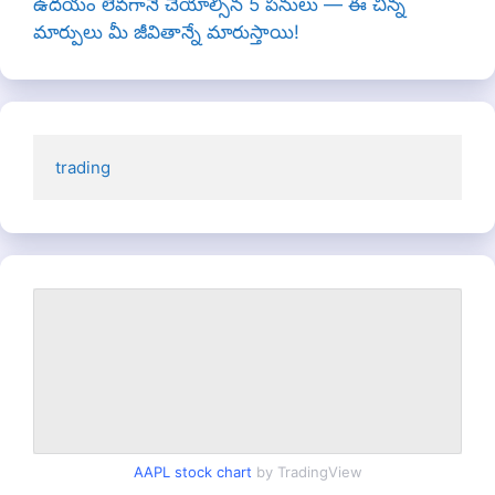
ఉదయం లేవగానే చేయాల్సిన 5 పనులు — ఈ చిన్న
మార్పులు మీ జీవితాన్నే మారుస్తాయి!
trading
AAPL stock chart
by TradingView