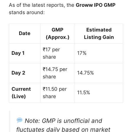
As of the latest reports, the
Groww IPO GMP
stands around:
GMP
Estimated
Date
(Approx.)
Listing Gain
₹17 per
Day 1
17%
share
₹14.75 per
Day 2
14.75%
share
Current
₹11.50 per
11.5%
(Live)
share
Note:
GMP is unofficial and
fluctuates daily based on market