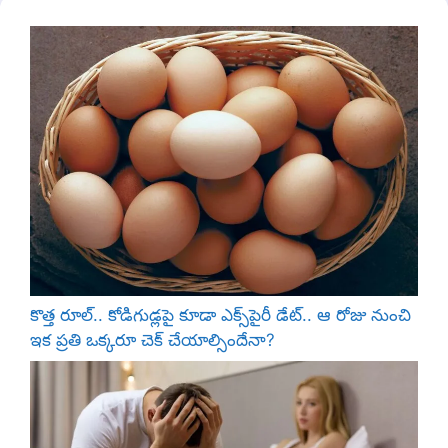
కొత్త రూల్.. కోడిగుడ్లపై కూడా ఎక్స్‌పైరీ డేట్.. ఆ రోజు నుంచి
ఇక ప్రతి ఒక్కరూ చెక్ చేయాల్సిందేనా?