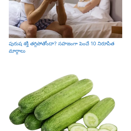
పురుష శక్తి తగ్గిపోతోందా? సహజంగా పెంచే 10 నిరూపిత
మార్గాలు