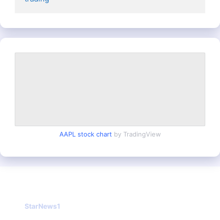
AAPL stock chart
by TradingView
StarNews1