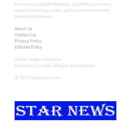
Founded by Bejjam Mamatha, StarNews1 provides
expert technology news, guides, and government
scheme information.
About Us
Contact Us
Privacy Policy
Editorial Policy
Author: Bejjam Mamatha
Experience: 3 Years Blogger and Reporter
© 2026 StarNews1.com