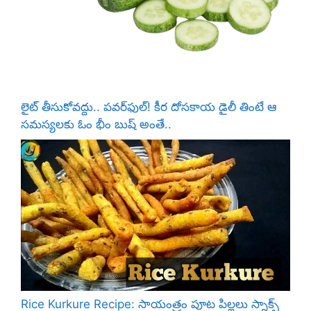
లైట్ తీసుకోవద్దు.. పవర్‌ఫుల్! కీర దోసకాయ డైలీ తింటే ఆ
సమస్యలకు ఓం భీం బుష్ అంతే..
Rice Kurkure Recipe: సాయంత్రం పూట పిల్లలు స్నాక్స్