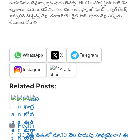
డయాబెటిస్ టెస్టులు, బ్లడ్ షుగర్ లెవల్స్, HbA1c పరీక్ష, ప్రీడయాబెటిస్
లక్షణాలు, డయాబెటిస్ నివారణ చిట్కాలు, ఫాస్టింగ్ షుగర్ నార్మల్ రేంజ్,
ఇన్సులిన్ రెసిస్టెన్స్ టెస్ట్, డయాబెటిస్ డైట్ ప్లాన్, షుగర్ టెస్ట్ ఎప్పుడు
చేయించుకోవాలి,
WhatsApp
X
Telegram
Instagram
Arattai
Related Posts:
D
P
ము
ని
i
u
ఖం
ద్ర
a
n
లో
లే
b
a
ఈ
మి
Categories
Health
e
r
మా
తో
t
n
ర్పు
బా
30 వేల జీతంలో రూ.10 వేల పొదుపు సాధ్యమేనా? ఈ