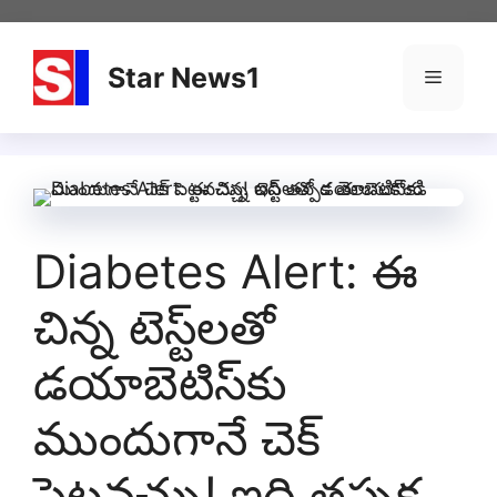
Skip
to
content
Star News1
Menu
Diabetes Alert: ఈ
చిన్న టెస్ట్‌లతో
డయాబెటిస్‌కు
ముందుగానే చెక్
పెట్టవచ్చు! ఇది తప్పక