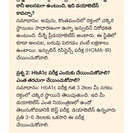
కానీ అలసటగా ఉంటుంది. ఇది డయాబెటిస్
కావచ్చా?
సమాధానం: అవును, కొంతమందిలో రక్తంలో చక్కెర
స్థాయిలు సాధారణంగా ఉన్నా ఇన్సులిన్ నిరోధకత
ఉంటుంది. దీన్నే ప్రీడయాబెటిస్ అంటారు. ఈ స్థితిలో
కూడా అలసట, బరువు పెరగడం వంటి లక్షణాలు
ఉంటాయి. ఇన్సులిన్ రెసిస్టెన్స్ పరీక్ష (HOMA-IR)
చేయించుకోవాలి.
ప్రశ్న 2: HbA1c పరీక్ష ఎందుకు చేయించుకోవాలి?
ఎంత తరచుగా చేయించుకోవాలి?
సమాధానం: HbA1c పరీక్ష గత 3 నెలల మీ సగటు
రక్తంలో చక్కెర స్థాయిని తెలుపుతుంది. ఇది మీ
డయాబెటిస్ ఎంత నియంత్రణలో ఉందో
తెలుసుకోవడానికి బెస్ట్ పరీక్ష. డయాబెటిస్ ఉన్నవారు
ప్రతి 3-6 నెలలకు ఒకసారి ఈ పరీక్ష
చేయించుకోవాలి.