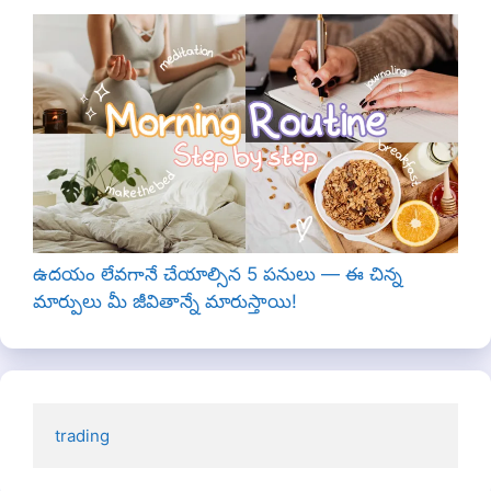
ఉదయం లేవగానే చేయాల్సిన 5 పనులు — ఈ చిన్న
మార్పులు మీ జీవితాన్నే మారుస్తాయి!
trading