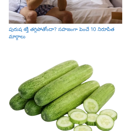
పురుష శక్తి తగ్గిపోతోందా? సహజంగా పెంచే 10 నిరూపిత
మార్గాలు