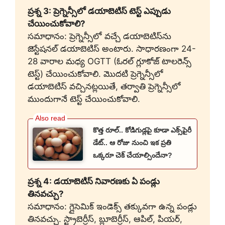
ప్రశ్న 3: ప్రెగ్నెన్సీలో డయాబెటిస్ టెస్ట్ ఎప్పుడు
చేయించుకోవాలి?
సమాధానం: ప్రెగ్నెన్సీలో వచ్చే డయాబెటిస్‌ను
జెస్టేషనల్ డయాబెటిస్ అంటారు. సాధారణంగా 24-
28 వారాల మధ్య OGTT (ఓరల్ గ్లూకోజ్ టాలరెన్స్
టెస్ట్) చేయించుకోవాలి. మొదటి ప్రెగ్నెన్సీలో
డయాబెటిస్ వచ్చినట్లయితే, తర్వాతి ప్రెగ్నెన్సీలో
ముందుగానే టెస్ట్ చేయించుకోవాలి.
కొత్త రూల్.. కోడిగుడ్లపై కూడా ఎక్స్‌పైరీ
డేట్.. ఆ రోజు నుంచి ఇక ప్రతి
ఒక్కరూ చెక్ చేయాల్సిందేనా?
ప్రశ్న 4: డయాబెటిస్ నివారణకు ఏ పండ్లు
తినవచ్చు?
సమాధానం: గ్లైసెమిక్ ఇండెక్స్ తక్కువగా ఉన్న పండ్లు
తినవచ్చు. స్ట్రాబెర్రీస్, బ్లూబెర్రీస్, ఆపిల్, పియర్,