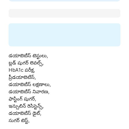
డయాబెటిస్ టెస్టులు,
బ్లడ్ షుగర్ లెవల్స్,
HbA1c పరీక్ష,
ప్రీడయాబెటిస్,
డయాబెటిస్ లక్షణాలు,
డయాబెటిస్ నివారణ,
ఫాస్టింగ్ షుగర్,
ఇన్సులిన్ రెసిస్టెన్స్,
డయాబెటిస్ డైట్,
సుగర్ టెస్ట్,