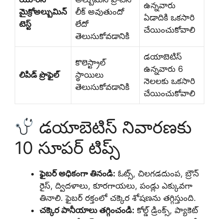
ఉన్నవారు
మైక్రోఅల్బుమిన్
లీక్ అవుతుందో
ఏడాదికి ఒకసారి
టెస్ట్
లేదో
చేయించుకోవాలి
తెలుసుకోవడానికి
డయాబెటిస్
కొలెస్ట్రాల్
ఉన్నవారు 6
లిపిడ్ ప్రొఫైల్
స్థాయిలు
నెలలకు ఒకసారి
తెలుసుకోవడానికి
చేయించుకోవాలి
డయాబెటిస్ నివారణకు
10 సూపర్ టిప్స్
ఫైబర్ అధికంగా తినండి:
ఓట్స్, చిలగడదుంప, బ్రౌన్
రైస్, ద్విదళాలు, కూరగాయలు, పండ్లు ఎక్కువగా
తినాలి. ఫైబర్ రక్తంలో చక్కెర శోషణను తగ్గిస్తుంది.
చక్కెర పానీయాలు తగ్గించండి:
కోల్డ్ డ్రింక్స్, ప్యాకెట్