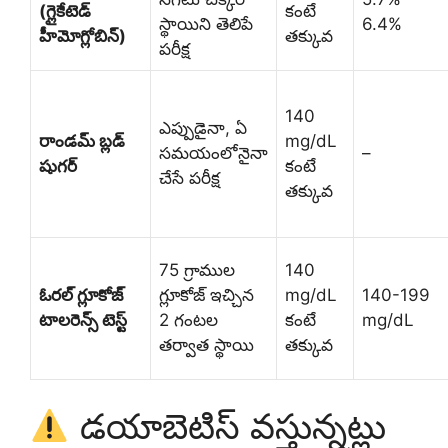
(గ్లైకేటెడ్
కంటే
స్థాయిని తెలిపే
6.4%
హీమోగ్లోబిన్)
తక్కువ
పరీక్ష
140
ఎప్పుడైనా, ఏ
రాండమ్ బ్లడ్
mg/dL
సమయంలోనైనా
–
షుగర్
కంటే
చేసే పరీక్ష
తక్కువ
75 గ్రాముల
140
ఓరల్ గ్లూకోజ్
గ్లూకోజ్ ఇచ్చిన
mg/dL
140-199
టాలరెన్స్ టెస్ట్
2 గంటల
కంటే
mg/dL
తర్వాత స్థాయి
తక్కువ
డయాబెటిస్ వస్తున్నట్లు