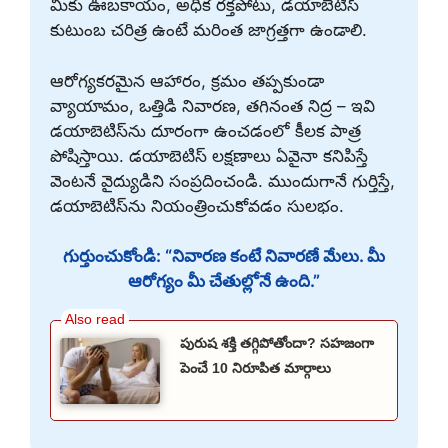
మీకు ఊబకాయం, అధిక రక్తపోటు, డయాబెటిస్
కుటుంబ చరిత్ర ఉంటే మరింత జాగ్రత్తగా ఉండాలి.
ఆరోగ్యకరమైన ఆహారం, క్రమం తప్పకుండా
వ్యాయామం, ఒత్తిడి నివారణ, తగినంత నిద్ర – ఇవి
డయాబెటిస్‌ను దూరంగా ఉంచడంలో కీలక పాత్ర
పోషిస్తాయి. డయాబెటిస్ లక్షణాలు ఏవైనా కనిపిస్తే
వెంటనే వైద్యుడిని సంప్రదించండి. ముందుగానే గుర్తిస్తే,
డయాబెటిస్‌ను నియంత్రించుకోవడం సులభం.
గుర్తుంచుకోండి: “నివారణ కంటే నివారణే మేలు. మీ
ఆరోగ్యం మీ చేతుల్లోనే ఉంది.”
పురుష శక్తి తగ్గిపోతోందా? సహజంగా
పెంచే 10 నిరూపిత మార్గాలు