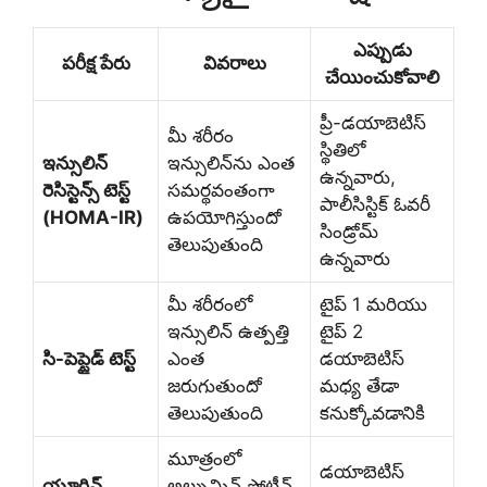
ఎప్పుడు
పరీక్ష పేరు
వివరాలు
చేయించుకోవాలి
ప్రీ-డయాబెటిస్
మీ శరీరం
స్థితిలో
ఇన్సులిన్
ఇన్సులిన్‌ను ఎంత
ఉన్నవారు,
రెసిస్టెన్స్ టెస్ట్
సమర్థవంతంగా
పాలీసిస్టిక్ ఓవరీ
(HOMA-IR)
ఉపయోగిస్తుందో
సిండ్రోమ్
తెలుపుతుంది
ఉన్నవారు
మీ శరీరంలో
టైప్ 1 మరియు
ఇన్సులిన్ ఉత్పత్తి
టైప్ 2
సి-పెప్టైడ్ టెస్ట్
ఎంత
డయాబెటిస్
జరుగుతుందో
మధ్య తేడా
తెలుపుతుంది
కనుక్కోవడానికి
మూత్రంలో
డయాబెటిస్
యూరిన్
అల్బుమిన్ ప్రోటీన్