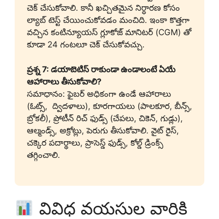
చెక్ చేసుకోవాలి. కానీ ఖచ్చితమైన నిర్ధారణ కోసం
ల్యాబ్ టెస్ట్ చేయించుకోవడం మంచిది. ఇంకా కొత్తగా
వచ్చిన కంటిన్యూయస్ గ్లూకోజ్ మానిటర్ (CGM) తో
కూడా 24 గంటలూ చెక్ చేసుకోవచ్చు.
ప్రశ్న 7: డయాబెటిస్ రాకుండా ఉండాలంటే ఏయే
ఆహారాలు తీసుకోవాలి?
సమాధానం: ఫైబర్ అధికంగా ఉండే ఆహారాలు
(ఓట్స్, ద్విదళాలు), కూరగాయలు (పాలకూర, బీన్స్,
బ్రోకలీ), ప్రోటీన్ రిచ్ ఫుడ్స్ (చేపలు, చికెన్, గుడ్లు),
ఆల్మండ్స్, అక్రోట్లు, పెరుగు తీసుకోవాలి. వైట్ రైస్,
చక్కెర పదార్థాలు, ప్రాసెస్డ్ ఫుడ్స్, కోల్డ్ డ్రింక్స్
తగ్గించాలి.
వివిధ వయసుల వారికి