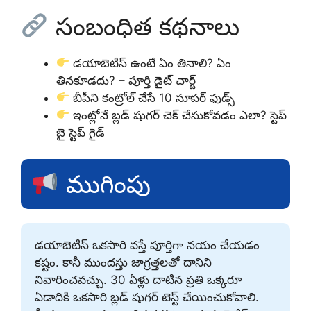
సంబంధిత కథనాలు
డయాబెటిస్ ఉంటే ఏం తినాలి? ఏం
తినకూడదు? – పూర్తి డైట్ చార్ట్
బీపీని కంట్రోల్ చేసే 10 సూపర్ ఫుడ్స్
ఇంట్లోనే బ్లడ్ షుగర్ చెక్ చేసుకోవడం ఎలా? స్టెప్
బై స్టెప్ గైడ్
ముగింపు
డయాబెటిస్ ఒకసారి వస్తే పూర్తిగా నయం చేయడం
కష్టం. కానీ ముందస్తు జాగ్రత్తలతో దానిని
నివారించవచ్చు. 30 ఏళ్లు దాటిన ప్రతి ఒక్కరూ
ఏడాదికి ఒకసారి బ్లడ్ షుగర్ టెస్ట్ చేయించుకోవాలి.