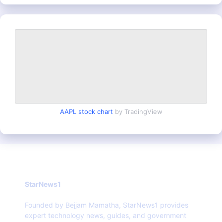
AAPL stock chart
by TradingView
StarNews1
Founded by Bejjam Mamatha, StarNews1 provides
expert technology news, guides, and government