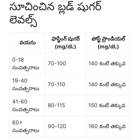
సూచించిన బ్లడ్ షుగర్
లెవల్స్
ఫాస్టింగ్ షుగర్
పోస్ట్ ప్రాండియల్
వయసు
(mg/dL)
(mg/dL)
0-18
70-100
140 కంటే తక్కువ
సంవత్సరాలు
19-40
70-110
140 కంటే తక్కువ
సంవత్సరాలు
41-60
80-115
150 కంటే తక్కువ
సంవత్సరాలు
60+
90-120
160 కంటే తక్కువ
సంవత్సరాలు