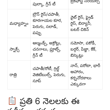
బ్రేక్‌ఫాస్ట్ సీరియల్స్
పుల్కా, గ్రీన్ టీ
బ్రౌన్ రైస్/చపాతీ,
వైట్ రైస్, ఫ్రైడ్
కూరగాయల కూర,
మధ్యాహ్నం
రైస్, బిర్యానీ,
పెరుగు, సలాడ్,
బటర్ చికెన్
పప్పు
ఆల్మండ్స్, అక్రోట్లు,
సమోసా, పకోడీ,
స్నాక్స్
చనగాలు, ఫ్రూట్స్,
బర్గర్, పిజ్జా, కేక్,
గ్రీన్ టీ
బిస్కెట్లు
నాన్, పరోటా, భారీ
చపాతీ/రోటీ, గ్రిల్డ్
ఆహారం,
రాత్రి
వెజిటేబుల్స్, పెరుగు,
కర్బనోదకాలు
సూప్
ఎక్కువగా
ప్రతి 6 నెలలకు ఈ