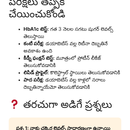
పరీక్షలు తప్పక
చేయించుకోండి
HbA1c టెస్ట్:
గత 3 నెలల సగటు షుగర్ లెవల్స్
తెలుస్తాయి
కంటి పరీక్ష:
డయాబెటిస్ వల్ల రెటీనా దెబ్బతినే
అవకాశం ఉంది
కిడ్నీ ఫంక్షన్ టెస్ట్:
మూత్రంలో ప్రోటీన్ లీకేజ్
తెలుసుకోవడానికి
లిపిడ్ ప్రొఫైల్:
కొలెస్ట్రాల్ స్థాయిలు తెలుసుకోవడానికి
పాద పరీక్ష:
డయాబెటిస్ వల్ల కాళ్లలో నరాలు
దెబ్బతిన్నాయేమో తెలుసుకోవడానికి
తరచుగా అడిగే ప్రశ్నలు
ప్రశ్న 1: నాకు చక్కెర లెవల్స్ సాధారణంగా ఉన్నాయి