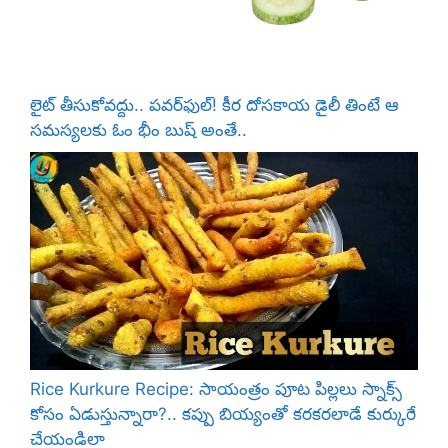
లైట్ తీసుకోవద్దు.. పవర్‌ఫుల్! కీర దోసకాయ డైలీ తింటే ఆ
సమస్యలకు ఓం భీం బుష్ అంతే..
Rice Kurkure Recipe: సాయంత్రం పూట పిల్లలు స్నాక్స్
కోసం ఏడుస్తున్నారా?.. కప్పు బియ్యంతో కరకరలాడే కుర్కురే
చేయండిలా