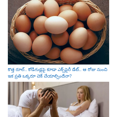
వ
ని
.
.
!
కొత్త రూల్.. కోడిగుడ్లపై కూడా ఎక్స్‌పైరీ డేట్.. ఆ రోజు నుంచి
ఇక ప్రతి ఒక్కరూ చెక్ చేయాల్సిందేనా?