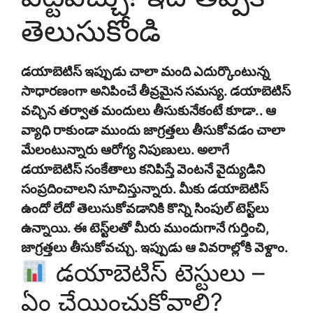
తెలుసుకోండి
డయాబెటిస్ ఇప్పుడు చాలా మంది ఎదుర్కొంటున్న
సాధారణంగా అనిపించే తీవ్రమైన సమస్య. డయాబెటిస్
వచ్చిన తర్వాత మందులు తీసుకునేకంటే కూడా.. ఆ
వ్యాధి రాకుండా ముందు జాగ్రత్తలు తీసుకోవడం చాలా
మేలంటున్నారు ఆరోగ్య నిపుణులు. అలాగే
డయాబెటిస్ సంకేతాలు కనిపిస్తే వెంటనే వైద్యుడిని
సంప్రదించాలని సూచిస్తున్నారు. మీకు డయాబెటిస్
ఉందో లేదో తెలుసుకోవడానికి కొన్ని సింపుల్ టెస్ట్‌లు
ఉన్నాయి. ఈ టెస్ట్‌లతో మీరు ముందుగానే గుర్తించి,
జాగ్రత్తలు తీసుకోవచ్చు. ఇప్పుడు ఆ వివరాల్లోకి వెళ్దాం.
డయాబెటిస్ టెస్టులు –
ఏం చేయించుకోవాలి?