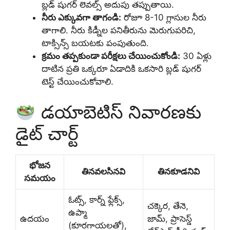
బ్లడ్ షుగర్ లెవల్స్ అదుపు తప్పుతాయి.
నీరు ఎక్కువగా తాగండి:
రోజూ 8-10 గ్లాసుల నీరు
తాగాలి. నీరు కిడ్నీల పనితీరును మెరుగుపరిచి,
టాక్సిన్స్ బయటకు పంపుతుంది.
క్రమం తప్పకుండా పరీక్షలు చేయించుకోండి:
30 ఏళ్లు
దాటిన ప్రతి ఒక్కరూ ఏడాదికి ఒకసారి బ్లడ్ షుగర్
టెస్ట్ చేయించుకోవాలి.
డయాబెటిస్ నివారణకు
డైట్ చార్ట్
భోజన
తినవలసినవి
తినకూడనివి
సమయం
ఓట్స్, కార్న్ ఫ్లేక్స్,
చక్కెర, తేనె,
ఉప్మా
ఉదయం
జామ్, ప్రాసెస్డ్
(కూరగాయలతో),