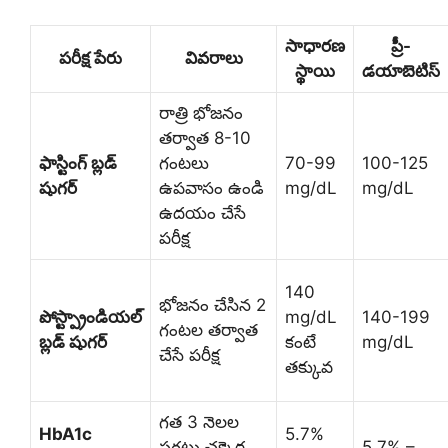
సాధారణ
ప్రీ-
పరీక్ష పేరు
వివరాలు
స్థాయి
డయాబెటిస్
రాత్రి భోజనం
తర్వాత 8-10
ఫాస్టింగ్ బ్లడ్
గంటలు
70-99
100-125
షుగర్
ఉపవాసం ఉండి
mg/dL
mg/dL
ఉదయం చేసే
పరీక్ష
140
భోజనం చేసిన 2
పోస్ట్ప్రాండియల్
mg/dL
140-199
గంటల తర్వాత
బ్లడ్ షుగర్
కంటే
mg/dL
చేసే పరీక్ష
తక్కువ
గత 3 నెలల
HbA1c
5.7%
సగటు చక్కెర
5.7% –