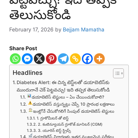
తెలుసుకోండి
February 17, 2026
by
Bejjam Mamatha
Share Post
Headlines
Diabetes Alert: ఈ చిన్న టెస్ట్‌లతో డయాబెటిస్‌కు
ముందుగానే చెక్ పెట్టవచ్చు! ఇది తప్పక తెలుసుకోండి
డయాబెటిస్ టెస్టులు – ఏం చేయించుకోవాలి?
డయాబెటిస్ వస్తున్నట్లు చెప్పే 10 ప్రారంభ లక్షణాలు
ఇంట్లోనే చేసుకోగలిగే సింపుల్ డయాబెటిస్ టెస్టులు
1. గ్లూకోమీటర్ తో టెస్ట్
2. కంటిన్యూయస్ గ్లూకోజ్ మానిటర్ (CGM)
3. యూరిన్ టెస్ట్ స్ట్రిప్స్
డయాబెటిస్ నిర్ధారణకు ఇతర ముఖ్యమైన పరీక్షలు