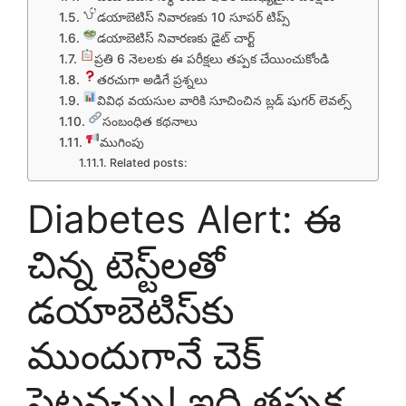
డయాబెటిస్ నివారణకు 10 సూపర్ టిప్స్
డయాబెటిస్ నివారణకు డైట్ చార్ట్
ప్రతి 6 నెలలకు ఈ పరీక్షలు తప్పక చేయించుకోండి
తరచుగా అడిగే ప్రశ్నలు
వివిధ వయసుల వారికి సూచించిన బ్లడ్ షుగర్ లెవల్స్
సంబంధిత కథనాలు
ముగింపు
Related posts:
Diabetes Alert: ఈ
చిన్న టెస్ట్‌లతో
డయాబెటిస్‌కు
ముందుగానే చెక్
పెట్టవచ్చు! ఇది తప్పక