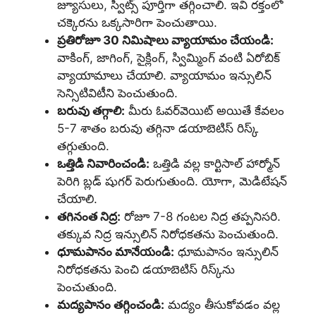
జ్యూసులు, స్వీట్స్ పూర్తిగా తగ్గించాలి. ఇవి రక్తంలో
చక్కెరను ఒక్కసారిగా పెంచుతాయి.
ప్రతిరోజూ 30 నిమిషాలు వ్యాయామం చేయండి:
వాకింగ్, జాగింగ్, సైక్లింగ్, స్విమ్మింగ్ వంటి ఏరోబిక్
వ్యాయామాలు చేయాలి. వ్యాయామం ఇన్సులిన్
సెన్సిటివిటీని పెంచుతుంది.
బరువు తగ్గాలి:
మీరు ఓవర్‌వెయిట్ అయితే కేవలం
5-7 శాతం బరువు తగ్గినా డయాబెటిస్ రిస్క్
తగ్గుతుంది.
ఒత్తిడి నివారించండి:
ఒత్తిడి వల్ల కార్టిసాల్ హార్మోన్
పెరిగి బ్లడ్ షుగర్ పెరుగుతుంది. యోగా, మెడిటేషన్
చేయాలి.
తగినంత నిద్ర:
రోజూ 7-8 గంటల నిద్ర తప్పనిసరి.
తక్కువ నిద్ర ఇన్సులిన్ నిరోధకతను పెంచుతుంది.
ధూమపానం మానేయండి:
ధూమపానం ఇన్సులిన్
నిరోధకతను పెంచి డయాబెటిస్ రిస్క్‌ను
పెంచుతుంది.
మద్యపానం తగ్గించండి:
మద్యం తీసుకోవడం వల్ల