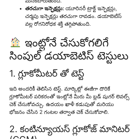
మసకబారుతుంది.
తరచుగా ఇన్ఫెక్షన్లు:
యూరినరీ ట్రాక్ట్ ఇన్ఫెక్షన్లు,
చర్మపు ఇన్ఫెక్షన్లు తరచుగా రావడం. డయాబెటిస్
వల్ల రోగనిరోధక శక్తి తగ్గిపోతుంది.
ఇంట్లోనే చేసుకోగలిగే
సింపుల్ డయాబెటిస్ టెస్టులు
1. గ్లూకోమీటర్ తో టెస్ట్
ఇది అందరికీ తెలిసిన టెస్ట్. మార్కెట్లో ఈజీగా దొరికే
గ్లూకోమీటర్ పరికరంతో ఇంట్లోనే మీరు మీ బ్లడ్ షుగర్ లెవల్స్
చెక్ చేసుకోవచ్చు. ఉదయం ఖాళీ కడుపుతో మరియు
భోజనం చేసిన 2 గంటల తర్వాత చెక్ చేసుకోవాలి.
2. కంటిన్యూయస్ గ్లూకోజ్ మానిటర్