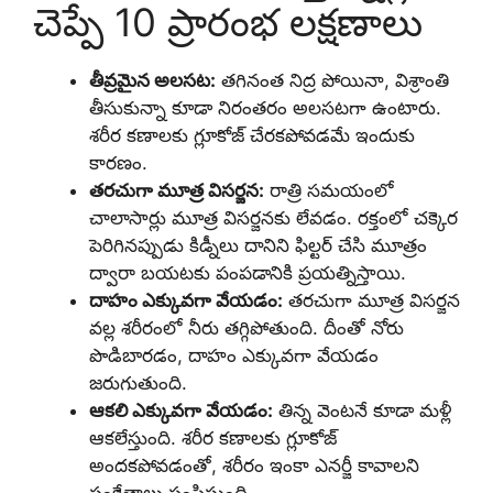
చెప్పే 10 ప్రారంభ లక్షణాలు
తీవ్రమైన అలసట:
తగినంత నిద్ర పోయినా, విశ్రాంతి
తీసుకున్నా కూడా నిరంతరం అలసటగా ఉంటారు.
శరీర కణాలకు గ్లూకోజ్ చేరకపోవడమే ఇందుకు
కారణం.
తరచుగా మూత్ర విసర్జన:
రాత్రి సమయంలో
చాలాసార్లు మూత్ర విసర్జనకు లేవడం. రక్తంలో చక్కెర
పెరిగినప్పుడు కిడ్నీలు దానిని ఫిల్టర్ చేసి మూత్రం
ద్వారా బయటకు పంపడానికి ప్రయత్నిస్తాయి.
దాహం ఎక్కువగా వేయడం:
తరచుగా మూత్ర విసర్జన
వల్ల శరీరంలో నీరు తగ్గిపోతుంది. దీంతో నోరు
పొడిబారడం, దాహం ఎక్కువగా వేయడం
జరుగుతుంది.
ఆకలి ఎక్కువగా వేయడం:
తిన్న వెంటనే కూడా మళ్లీ
ఆకలేస్తుంది. శరీర కణాలకు గ్లూకోజ్
అందకపోవడంతో, శరీరం ఇంకా ఎనర్జీ కావాలని