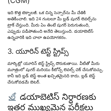
(CGM)
ఇది కొత్త టెక్నాలజీ. ఒక చిన్న సెన్సార్‌ను మీ చేతికి
అతికించాలి. ఇది 24 గంటలూ మీ బ్లడ్ షుగర్ లెవల్స్‌ను
ట్రాక్ చేస్తుంది. మీరు ఏం తింటే షుగర్ పెరుగుతుంది,
ఎప్పుడు పడిపోతుంది అనేది తెలుస్తుంది. డయాబెటిస్
ఉన్నవారికి ఇది చాలా ఉపయోగకరం.
3. యూరిన్ టెస్ట్ స్ట్రిప్స్
మార్కెట్లో యూరిన్ టెస్ట్ స్ట్రిప్స్ దొరుకుతాయి. వీటితో మీరు
మూత్రంలో షుగర్ మరియు కీటోన్స్ లెవల్స్ చెక్ చేసుకోవచ్చు.
కానీ ఇది బ్లడ్ టెస్ట్ అంత ఖచ్చితమైనది కాదు. బ్లడ్ టెస్ట్
చేసుకోవడమే బెటర్.
డయాబెటిస్ నిర్ధారణకు
ఇతర ముఖ్యమైన పరీక్షలు