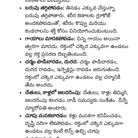
సంకేతాలు పంపిస్తుంది.
బరువు తగ్గిపోవడం:
తినడం ఎక్కువ చేస్తున్నా
బరువు తగ్గిపోతారు. శరీర కణాలకు గ్లూకోజ్
అందకపోవడంతో, శరీరం కొవ్వు మరియు
కండరాలను శక్తి కోసం వినియోగించుకుంటుంది.
గాయాలు మానకపోవడం:
చిన్న గాయం అయినా
త్వరగా మానదు. రక్తంలో చక్కెర ఎక్కువగా ఉండటం
వల్ల రక్త ప్రసరణ దెబ్బతింటుంది.
చర్మం పొడిబారడం, దురద:
చర్మం పొడిబారడం,
దురద రావడం, ఇన్ఫెక్షన్లు రావడం జరుగుతుంది.
రక్తంలో చక్కెర ఎక్కువగా ఉండటం వల్ల చర్మానికి
తేమ అందదు.
చేతులు, కాళ్లలో జలదరింపు:
చేతులు, కాళ్లు తిమ్మిరి,
జలదరింపు కలగడం నాడీ సమస్యకు సంకేతం. దీన్నే
న్యూరోపతి అంటారు.
చూపు మసకబారడం:
కళ్లు మసకగా కనిపించడం,
దృష్టి సరిగా లేకపోవడం. రక్తంలో చక్కెర ఎక్కువగా
ఉండటం వల్ల కంటి లెన్స్ ఉబ్బి చూపు