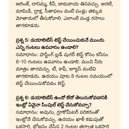
ఆరెంజ్, దానిమ్మ, కివీ, జామకాయ తినవచ్చు. అరటి,
మామిడి, ద్రాక్ష, సీతాఫలం వంటి పండ్లు తక్కువ
మోతాదులో తీసుకోవాలి. ఎలాంటి పండ్ల రసాలు
తాగకూడదు.
ప్రశ్న 5: డయాబెటిస్ టెస్ట్ చేయించుకునే ముందు
ఎన్ని గంటలు ఉపవాసం ఉండాలి?
సమాధానం: ఫాస్టింగ్ బ్లడ్ షుగర్ టెస్ట్ కోసం కనీసం
8-10 గంటలు ఉపవాసం ఉండాలి. మంచి నీరు
మాత్రం తాగవచ్చు. టీ, కాఫీ, జ్యూస్ వంటివి
తాగకూడదు. ఉదయం పూట 8 గంటల సమయంలో
టెస్ట్ చేయించుకోవడం బెస్ట్.
ప్రశ్న 6: డయాబెటిస్ ఉందో లేదో తెలుసుకోవడానికి
ఇంట్లో ఏవైనా సింపుల్ టెస్ట్ చేసుకోవచ్చా?
సమాధానం: అవును, గ్లూకోమీటర్ పరికరంతో
ఇంట్లోనే చేసుకోవచ్చు. ఉదయం ఖాళీ కడుపుతో
ఒకసారి, భోజనం చేసిన 2 గంటల తర్వాత ఒకసారి