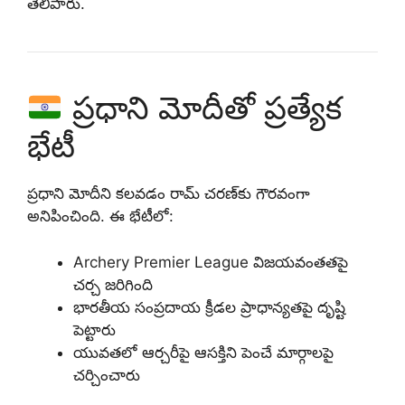
తెలిపారు.
ప్రధాని మోదీతో ప్రత్యేక
భేటీ
ప్రధాని మోదీని కలవడం రామ్ చరణ్‌కు గౌరవంగా
అనిపించింది. ఈ భేటీలో:
Archery Premier League విజయవంతతపై
చర్చ జరిగింది
భారతీయ సంప్రదాయ క్రీడల ప్రాధాన్యతపై దృష్టి
పెట్టారు
యువతలో ఆర్చరీపై ఆసక్తిని పెంచే మార్గాలపై
చర్చించారు