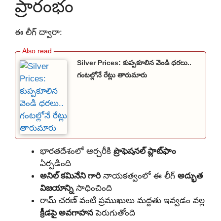
ప్రారంభం
ఈ లీగ్ ద్వారా:
Silver Prices: కుప్పకూలిన వెండి ధరలు..
గంటల్లోనే రేట్లు తారుమారు
భారతదేశంలో ఆర్చరీకి
ప్రొఫెషనల్ ప్లాట్‌ఫాం
ఏర్పడింది
అనిల్ కమినేని గారి
నాయకత్వంలో ఈ లీగ్
అద్భుత
విజయాన్ని
సాధించింది
రామ్ చరణ్ వంటి ప్రముఖులు మద్దతు ఇవ్వడం వల్ల
క్రీడపై అవగాహన
పెరుగుతోంది