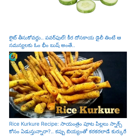
లైట్ తీసుకోవద్దు.. పవర్‌ఫుల్! కీర దోసకాయ డైలీ తింటే ఆ
సమస్యలకు ఓం భీం బుష్ అంతే..
Rice Kurkure Recipe: సాయంత్రం పూట పిల్లలు స్నాక్స్
కోసం ఏడుస్తున్నారా?.. కప్పు బియ్యంతో కరకరలాడే కుర్కురే