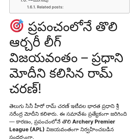
Related posts:
ప్రపంచంలోనే తొలి
ఆర్చరీ లీగ్
విజయవంతం – ప్రధాని
మోదీని కలిసిన రామ్
చరణ్!
తెలుగు సినీ హీరో రామ్ చరణ్ ఇటీవల భారత ప్రధాని శ్రీ
నరేంద్ర మోదీని కలిశారు. ఈ సమావేశం ప్రత్యేకంగా జరిగింది
— కారణం, ప్రపంచంలోనే తొలి
Archery Premier
League (APL)
విజయవంతంగా నిర్వహించబడిన
సందర్భంగా.