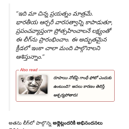
“ఇది మా చిన్న ప్రయత్నం మాత్రమే.
భారతీయ ఆర్చరీ వారసత్వాన్ని కాపాడుతూ,
ప్రపంచవ్యాప్తంగా ప్రోత్సహించాలనే లక్ష్యంతో
ఈ లీగ్‌ను ప్రారంభించాం. ఈ అద్భుతమైన
క్రీడలో ఇంకా చాలా మంది పాల్గొనాలని
ఆశిస్తున్నాం.”
రూపాయి నోట్‌పై గాంధీ ఫోటో ఎందుకు
ఉంటుంది? అసలు కారణం తెలిస్తే
ఆశ్చర్యపోతారు!
అతను లీగ్‌లో పాల్గొన్న
అథ్లెట్లందరికి అభినందనలు