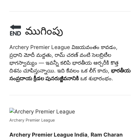
ముగింపు
Archery Premier League విజయవంతం కావడం,
ప్రధాని మోదీ మద్దతు, రామ్ చరణ్ వంటి సెలబ్రిటీల
భాగస్వామ్యం — ఇవన్నీ కలిపి భారతీయ ఆర్చరీకి కొత్త
దిశను చూపిస్తున్నాయి. ఇది కేవలం ఒక లీగ్ కాదు,
భారతీయ
సంప్రదాయ క్రీడల పునరుజ్జీవనానికి
ఒక శుభారంభం.
Archery Premier League
Archery Premier League India
,
Ram Charan