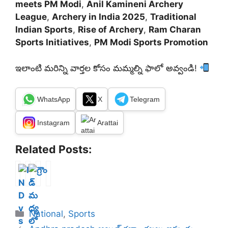
meets PM Modi
,
Anil Kamineni Archery
League
,
Archery in India 2025
,
Traditional
Indian Sports
,
Rise of Archery
,
Ram Charan
Sports Initiatives
,
PM Modi Sports Promotion
ఇలాంటి మరిన్ని వార్తల కోసం మమ్మల్ని ఫాలో అవ్వండి!
WhatsApp
X
Telegram
Instagram
Arattai
Related Posts:
I
గ్రౌం
నే
S
N
డ్
పా
S
D
మ
ల్
C
v
ధ్య
ప్ర
C
Categories
National
,
Sports
s
లో
ధా
o