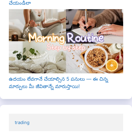
చేయండిలా
ఉదయం లేవగానే చేయాల్సిన 5 పనులు — ఈ చిన్న
మార్పులు మీ జీవితాన్నే మారుస్తాయి!
trading