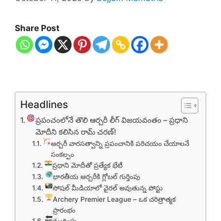
Share Post
Headlines
ప్రపంచంలోనే తొలి ఆర్చరీ లీగ్ విజయవంతం – ప్రధాని
మోదీని కలిసిన రామ్ చరణ్!
ఆర్చరీ వారసత్వాన్ని ప్రపంచానికి పరిచయం చేయాలనే
సంకల్పం
ప్రధాని మోదీతో ప్రత్యేక భేటీ
భారతీయ ఆర్చరీకి గ్లోబల్ గుర్తింపు
సోషల్ మీడియాలో వైరల్ అవుతున్న పోస్టు
Archery Premier League – ఒక చరిత్రాత్మక
ప్రారంభం
ముగింపు