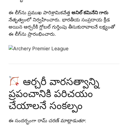
ఈ లీగ్‌ను ప్రముఖ పారిశ్రామికవేత్త
అనిల్ కమినేని గారు
నేతృత్వంలో నిర్వహించారు. భారతీయ సంప్రదాయ క్రీడ
అయిన ఆర్చరీకి గ్లోబల్ గుర్తింపు తీసుకురావాలనే లక్ష్యంతో
ఈ లీగ్‌ను ప్రారంభించారు.
ఆర్చరీ వారసత్వాన్ని
ప్రపంచానికి పరిచయం
చేయాలనే సంకల్పం
ఈ సందర్భంగా రామ్ చరణ్ మాట్లాడుతూ: