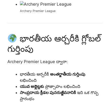
Archery Premier League
భారతీయ ఆర్చరీకి గ్లోబల్
గుర్తింపు
Archery Premier League ద్వారా:
భారతీయ ఆర్చరీకి
అంతర్జాతీయ గుర్తింపు
లభించింది
యువ అథ్లెట్లకు
ప్రోత్సాహం లభించింది
సాంప్రదాయ క్రీడల పునరుజ్జీవనానికి
ఇది ఒక గొప్ప
ప్రారంభం