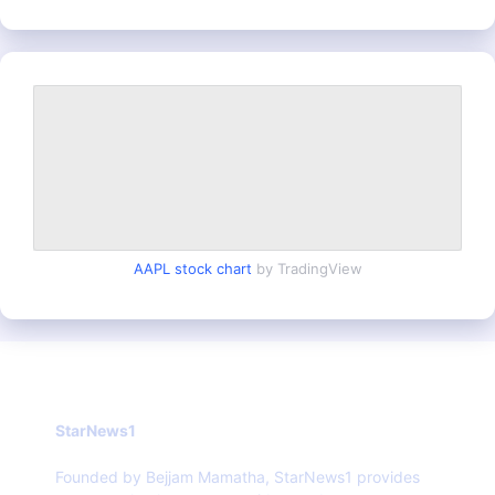
AAPL stock chart
by TradingView
StarNews1
Founded by Bejjam Mamatha, StarNews1 provides