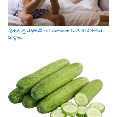
2
2
నుం
చి
అ
పురుష శక్తి తగ్గిపోతోందా? సహజంగా పెంచే 10 నిరూపిత
క్టో
మార్గాలు
బ
ర్
2
1
వ
ర
కు