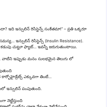
 ఇది ఇన్సులిన్ రెసిస్టెన్స్ సంకేతమా!” – ప్రతి ఒక్కరూ
మస్య… ఇన్సులిన్ రెసిస్టెన్స్ (Insulin Resistance).
, కడుపు చుట్టూ ఫ్యాట్… ఇవన్నీ జరుగుతుంటాయి.
ంచాయి. వాటిని ఇప్పుడు మనం సులభమైన తెలుగు లో
వుతుంది
వంటి కార్బోహైడ్రేట్స్ ఎక్కువగా తింటే…
ాదులో ఇన్సులిన్ పంపుతుంది.
 నెట్టేస్తుంది
ాల్లో షుగర్‌ను చాలా వేగంగా నెట్టివేస్తుంది.