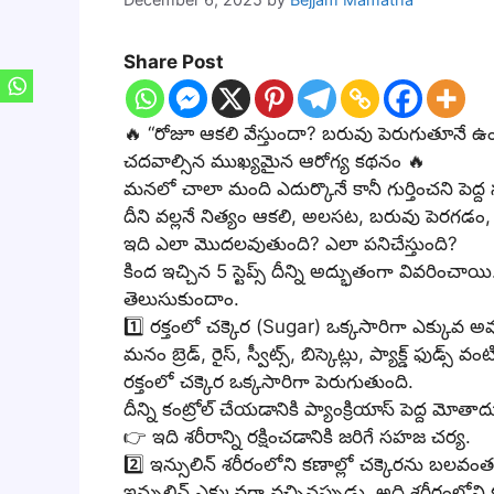
Share Post
🔥 “రోజూ ఆకలి వేస్తుందా? బరువు పెరుగుతూనే ఉందా?
చదవాల్సిన ముఖ్యమైన ఆరోగ్య కథనం 🔥
మనలో చాలా మంది ఎదుర్కొనే కానీ గుర్తించని పెద్ద స
దీని వల్లనే నిత్యం ఆకలి, అలసట, బరువు పెరగడం
ఇది ఎలా మొదలవుతుంది? ఎలా పనిచేస్తుంది?
కింద ఇచ్చిన 5 స్టెప్స్ దీన్ని అద్భుతంగా వివరి
తెలుసుకుందాం.
1️⃣ రక్తంలో చక్కెర (Sugar) ఒక్కసారిగా ఎక్కువ అ
మనం బ్రెడ్, రైస్, స్వీట్స్, బిస్కెట్లు, ప్యాక్డ్ ఫుడ్స్ 
రక్తంలో చక్కెర ఒక్కసారిగా పెరుగుతుంది.
దీన్ని కంట్రోల్ చేయడానికి ప్యాంక్రియాస్ పెద్ద మోత
👉 ఇది శరీరాన్ని రక్షించడానికి జరిగే సహజ చర్య.
2️⃣ ఇన్సులిన్ శరీరంలోని కణాల్లో చక్కెరను బలవంతంగా
ఇన్సులిన్ ఎక్కువగా వచ్చినప్పుడు, అది శరీరంలోని కణ