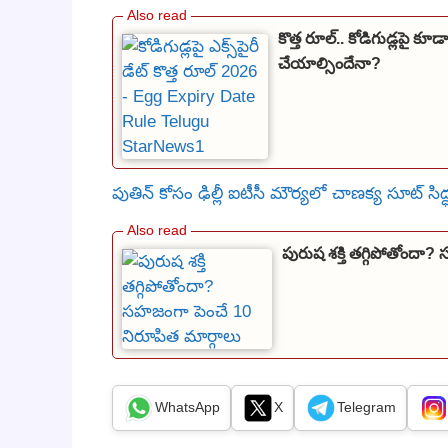
కొత్త రూల్.. కోడిగుడ్లపై కూడా
చేయాల్సిందేనా?
పుతిన్ కోసం ఢిల్లీ ఐటీసీ మౌర్యలో చాణక్య సూట్ సిద్ధం –
పురుష శక్తి తగ్గిపోతోందా
WhatsApp
X
Telegram