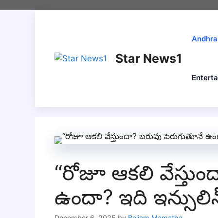
Skip
to
content
Andhra
Star News1
Entert
“రోజూ ఆకలి వేస్తు
ఉందా? ఇది ఇన్సులిన్ 
December 6, 2025
by
Bejjam Mamatha