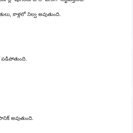
ేతులు, కాళ్లలో నిల్వ అవుతుంది.
ెల్ పడిపోతుంది.
 పానిక్ అవుతుంది.