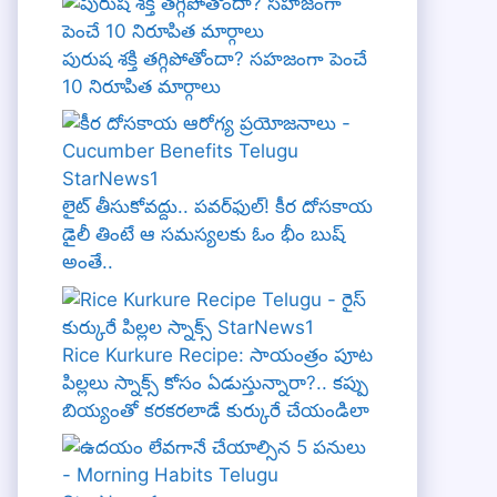
పురుష శక్తి తగ్గిపోతోందా? సహజంగా పెంచే
10 నిరూపిత మార్గాలు
లైట్ తీసుకోవద్దు.. పవర్‌ఫుల్! కీర దోసకాయ
డైలీ తింటే ఆ సమస్యలకు ఓం భీం బుష్
అంతే..
Rice Kurkure Recipe: సాయంత్రం పూట
పిల్లలు స్నాక్స్ కోసం ఏడుస్తున్నారా?.. కప్పు
బియ్యంతో కరకరలాడే కుర్కురే చేయండిలా