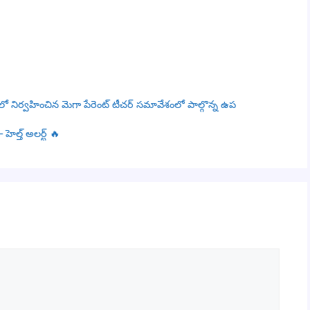
ో నిర్వహించిన మెగా పేరెంట్ టీచర్ సమావేశంలో పాల్గొన్న ఉప
ెల్త్ అలర్ట్ 🔥