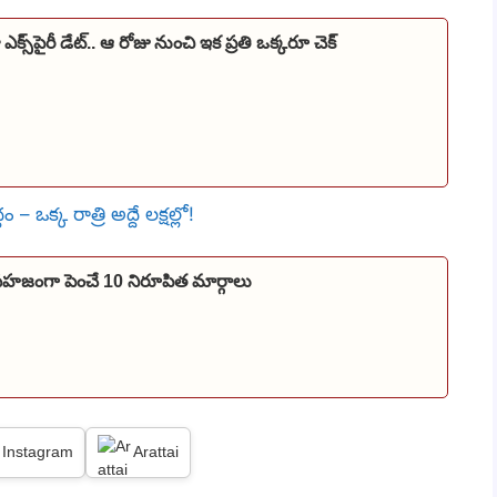
 ఎక్స్‌పైరీ డేట్.. ఆ రోజు నుంచి ఇక ప్రతి ఒక్కరూ చెక్
 ఒక్క రాత్రి అద్దే లక్షల్లో!
? సహజంగా పెంచే 10 నిరూపిత మార్గాలు
Instagram
Arattai