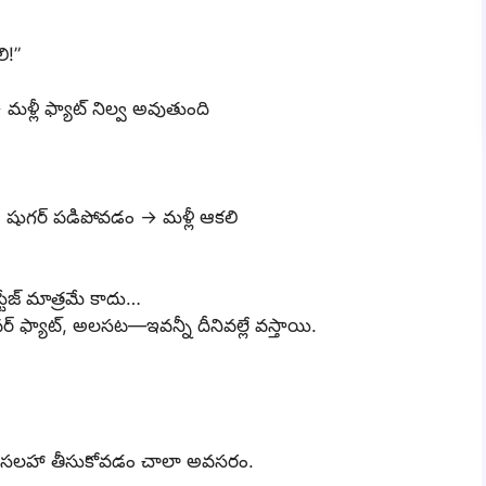
ి!”
 మళ్లీ ఫ్యాట్ నిల్వ అవుతుంది
→ షుగర్ పడిపోవడం → మళ్లీ ఆకలి
స్టేజ్ మాత్రమే కాదు…
 ఫ్యాట్, అలసట—ఇవన్నీ దీనివల్లే వస్తాయి.
ర్ సలహా తీసుకోవడం చాలా అవసరం.