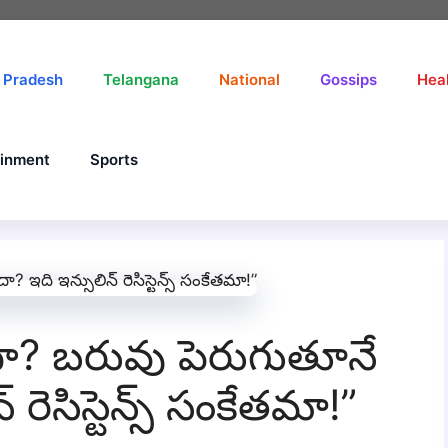
 Pradesh
Telangana
National
Gossips
Hea
ainment
Sports
ందా? బరువు పెరుగుతూనే
రెసిస్టెన్స్ సంకేతమా!”