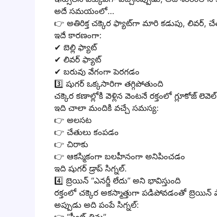
అదే సమయంలో…
👉 అతిరిక్త చక్కెర ఫ్యాట్‌గా మారి కడుపు, లివర్, చ
ఇదే కారణంగా:
✔ బెల్లి ఫ్యాట్
✔ లివర్ ఫ్యాట్
✔ బరువు వేగంగా పెరగడం
3️⃣ షుగర్ ఒక్కసారిగా తగ్గిపోతుంది
చక్కెర కణాల్లోకి వెళ్లిన వెంటనే రక్తంలో గ్లూకోజ్ లెవ
ఇది చాలా మందికి వచ్చే సమస్య:
👉 అలసట
👉 చేతులు కంపడం
👉 చిరాకు
👉 ఆకస్మికంగా బలహీనంగా అనిపించడం
ఇది షుగర్ డ్రాప్ సిగ్నల్.
4️⃣ బ్రెయిన్ “ఎనర్జీ లేదు” అని భావిస్తుంది
రక్తంలో చక్కెర అకస్మాత్తుగా పడిపోవడంతో బ్రెయిన్
అప్పుడు అది పంపే సిగ్నల్: