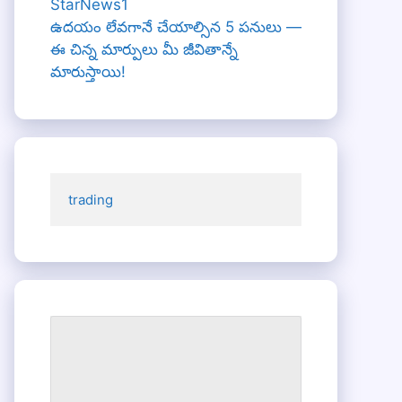
ఉదయం లేవగానే చేయాల్సిన 5 పనులు —
ఈ చిన్న మార్పులు మీ జీవితాన్నే
మారుస్తాయి!
trading