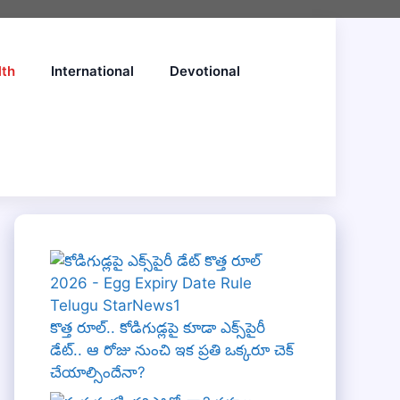
lth
International
Devotional
కొత్త రూల్.. కోడిగుడ్లపై కూడా ఎక్స్‌పైరీ
డేట్.. ఆ రోజు నుంచి ఇక ప్రతి ఒక్కరూ చెక్
చేయాల్సిందేనా?