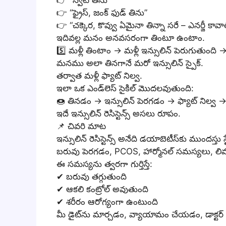
👉 “స్వీట్ తిను”
👉 “ఫ్రైస్, జంక్ ఫుడ్ తిను”
👉 “చక్కెర, కొవ్వు ఏమైనా తిన్నా సరే – ఎనర్జీ కావాల
ఇదివల్ల మనం అనవసరంగా తింటూ ఉంటాం.
5️⃣ మళ్లీ తింటాం → మళ్లీ ఇన్సులిన్ పెరుగుతుంది →
మనము అలా తినగానే మరో ఇన్సులిన్ స్పైక్.
తర్వాత మళ్లీ ఫ్యాట్ నిల్వ.
ఇలా ఒక ఎండ్‌లెస్ సైకిల్ మొదలవుతుంది:
🍩 తినడం → ఇన్సులిన్ పెరగడం → ఫ్యాట్ నిల్వ 
ఇదే ఇన్సులిన్ రెసిస్టెన్స్ అసలు రూపం.
📌 చివరి మాట
ఇన్సులిన్ రెసిస్టెన్స్ అనేది డయాబెటీస్‌కు ముందస్తు 
బరువు పెరగడం, PCOS, హార్మోనల్ సమస్యలు, లివర్
ఈ సమస్యను త్వరగా గుర్తిస్తే:
✔ బరువు తగ్గుతుంది
✔ ఆకలి కంట్రోల్ అవుతుంది
✔ శరీరం ఆరోగ్యంగా ఉంటుంది
మీ డైట్‌ను మార్చడం, వ్యాయామం చేయడం, డాక్ట