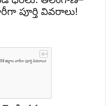
వారీగా పూర్తి వివరాలు!
 జిల్లాల వారీగా పూర్తి వివరాలు!