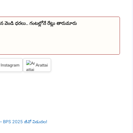
న వెండి ధరలు.. గంటల్లోనే రేట్లు తారుమారు
Instagram
Arattai
శం – BPS 2025 జీవో విడుదల!