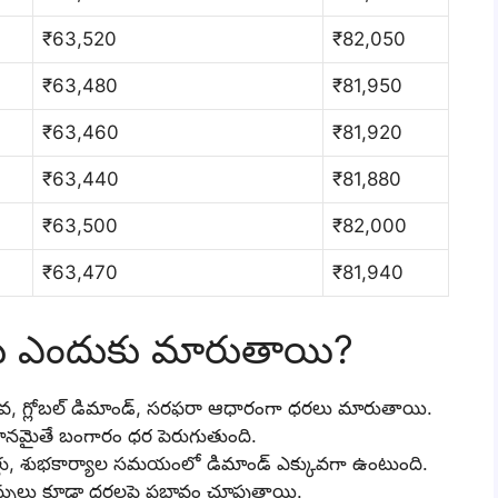
₹63,520
₹82,050
₹63,480
₹81,950
₹63,460
₹81,920
₹63,440
₹81,880
₹63,500
₹82,000
₹63,470
₹81,940
లు ఎందుకు మారుతాయి?
లువ, గ్లోబల్ డిమాండ్, సరఫరా ఆధారంగా ధరలు మారుతాయి.
నమైతే బంగారం ధర పెరుగుతుంది.
లిళ్లు, శుభకార్యాల సమయంలో డిమాండ్ ఎక్కువగా ఉంటుంది.
న్నులు కూడా ధరలపై ప్రభావం చూపుతాయి.