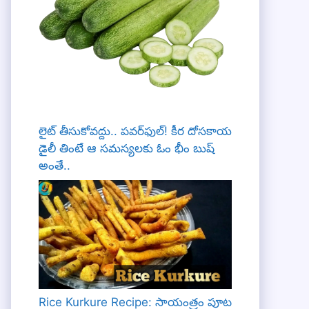
లైట్ తీసుకోవద్దు.. పవర్‌ఫుల్! కీర దోసకాయ
డైలీ తింటే ఆ సమస్యలకు ఓం భీం బుష్
అంతే..
Rice Kurkure Recipe: సాయంత్రం పూట