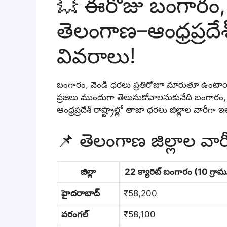
💥 ఈరోజు బంగారం, 
తెలంగాణ–ఆంధ్రప్రదేశ్
వివరాలు!
బంగారం, వెండి ధరలు ప్రతిరోజూ మారుతూ ఉంటాయి. 
ప్రజలు ముందుగా తెలుసుకోవాలనుకునేది బంగారం,
ఆంధ్రప్రదేశ్ రాష్ట్రాల్లో తాజా ధరలు జిల్లాల వారీగా
📌 తెలంగాణ జిల్లాల వా
జిల్లా
22 క్యారెట్ బంగారం (10 గ్రా
హైదరాబాద్
₹58,200
వరంగల్
₹58,100