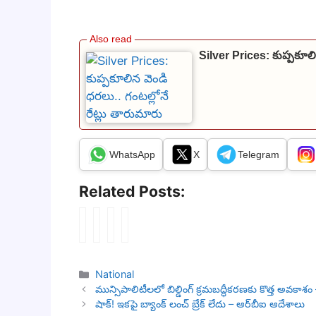
Silver Prices: కుప్పకూలి
WhatsApp
X
Telegram
Related Posts:
నే
S
P
బం
పా
S
o
గా
ల్
C
K
రం
ప్ర
C
తి
కొ
Categories
National
ధా
o
రి
నే
మున్సిపాలిటీలలో బిల్డింగ్ క్రమబద్ధీకరణకు కొత్త అవకా
ని
n
గి
వా
షాక్! ఇకపై బ్యాంక్ లంచ్ బ్రేక్ లేదు – ఆర్‌బీఐ ఆదేశాలు