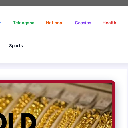
h
Telangana
National
Gossips
Health
Sports