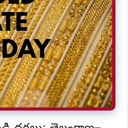
ండి ధరలు: తెలంగాణ–