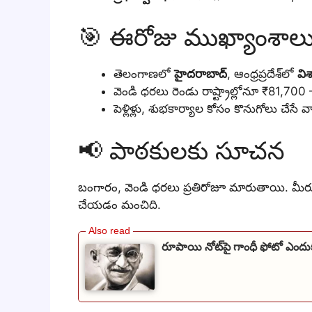
🎯 ఈరోజు ముఖ్యాంశాల
తెలంగాణలో
హైదరాబాద్
, ఆంధ్రప్రదేశ్‌లో
వి
వెండి ధరలు రెండు రాష్ట్రాల్లోనూ ₹81,7
పెళ్లిళ్లు, శుభకార్యాల కోసం కొనుగోలు చేసే
📢 పాఠకులకు సూచన
బంగారం, వెండి ధరలు ప్రతిరోజూ మారుతాయి. మీరు కొ
చేయడం మంచిది.
రూపాయి నోట్‌పై గాంధీ ఫోటో ఎందు