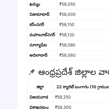
ఖమ్మం
₹58,050
నిజామాబాద్
₹58,000
కరీంనగర్
₹58,150
మహబూబ్‌నగర్
₹58,120
సూర్యాపేట
₹58,080
అదిలాబాద్
₹58,060
📌 ఆంధ్రప్రదేశ్ జిల్లాల
జిల్లా
22 క్యారెట్ బంగారం (10 గ్రాము
విజయవాడ
₹58,250
విశాఖపట్నం
₹58,300