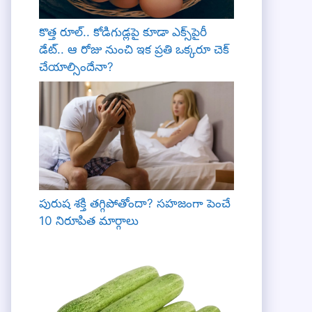
కొత్త రూల్.. కోడిగుడ్లపై కూడా ఎక్స్‌పైరీ
డేట్.. ఆ రోజు నుంచి ఇక ప్రతి ఒక్కరూ చెక్
చేయాల్సిందేనా?
పురుష శక్తి తగ్గిపోతోందా? సహజంగా పెంచే
10 నిరూపిత మార్గాలు