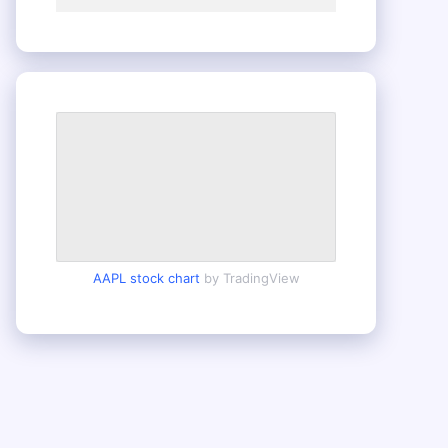
AAPL stock chart
by TradingView