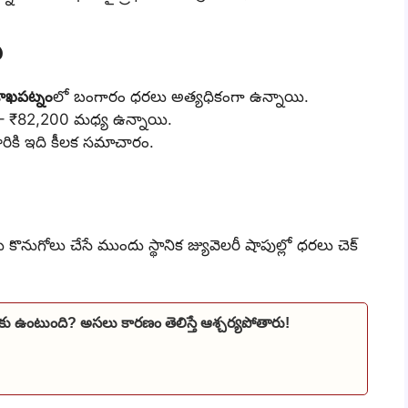
ు
శాఖపట్నం
లో బంగారం ధరలు అత్యధికంగా ఉన్నాయి.
00 – ₹82,200 మధ్య ఉన్నాయి.
 వారికి ఇది కీలక సమాచారం.
నుగోలు చేసే ముందు స్థానిక జ్యువెలరీ షాపుల్లో ధరలు చెక్
కు ఉంటుంది? అసలు కారణం తెలిస్తే ఆశ్చర్యపోతారు!