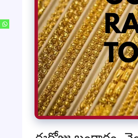
ఈరోజు బంగారం, వె