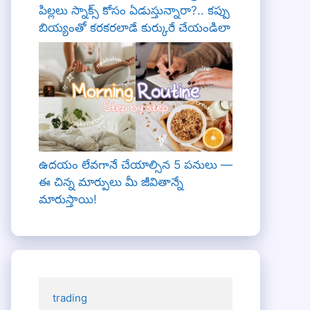
పిల్లలు స్నాక్స్ కోసం ఏడుస్తున్నారా?.. కప్పు
బియ్యంతో కరకరలాడే కుర్కురే చేయండిలా
ఉదయం లేవగానే చేయాల్సిన 5 పనులు —
ఈ చిన్న మార్పులు మీ జీవితాన్నే
మారుస్తాయి!
trading