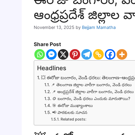
ఆంధ్రప్రదేశ్ జిల్లాల 
November 13, 2025
by
Bejjam Mamatha
Share Post
Headlines
💥 ఈరోజు బంగారం, వెండి ధరలు: తెలంగాణ–ఆంధ్రప్రదేశ్
📌 తెలంగాణ జిల్లాల వారీగా బంగారం, వెండి ధరలు
📌 ఆంధ్రప్రదేశ్ జిల్లాల వారీగా బంగారం, వెండి ధరలు
🪙 బంగారం, వెండి ధరలు ఎందుకు మారుతాయి?
🎯 ఈరోజు ముఖ్యాంశాలు
📢 పాఠకులకు సూచన
Related posts: