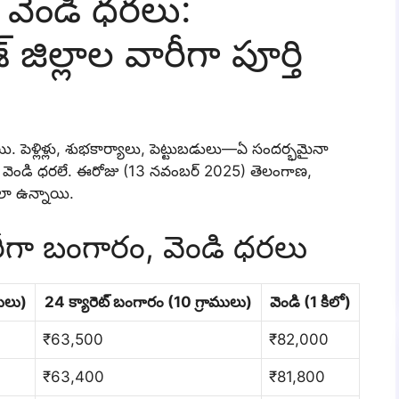
వెండి ధరలు:
 జిల్లాల వారీగా పూర్తి
పెళ్లిళ్లు, శుభకార్యాలు, పెట్టుబడులు—ఏ సందర్భమైనా
 వెండి ధరలే. ఈరోజు (13 నవంబర్ 2025) తెలంగాణ,
 ఇలా ఉన్నాయి.
రీగా బంగారం, వెండి ధరలు
ములు)
24 క్యారెట్ బంగారం (10 గ్రాములు)
వెండి (1 కిలో)
₹63,500
₹82,000
₹63,400
₹81,800