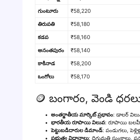
గుంటూరు
₹58,220
తిరుపతి
₹58,180
కడప
₹58,160
అనంతపురం
₹58,140
కాకినాడ
₹58,200
ఒంగోలు
₹58,170
🪙 బంగారం, వెండి ధర
అంతర్జాతీయ మార్కెట్ ప్రభావం
: డాలర్ వి
భారతీయ రూపాయి విలువ
: రూపాయి బలహీ
పెట్టుబడిదారుల డిమాండ్
: పండుగలు, పెళ్
ప్రభుత్వ విధానాలు
: దిగుమతి సుంకాలు, ప